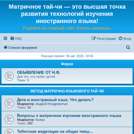
Матричное тай-чи — это высшая точка
развития технологий изучения
иностранного языка!
Перейти на главный сайт. Купить матрицы.
FAQ
Регистрация
Вход
П
Список форумов
о
Текущее время: 06 авг 2026, 18:56
и
Форум
с
ОБЪЯВЛЕНИЕ ОТ Н.Ф.
к
Для тех, кто любит детей
Темы:
1
МЕТОД МАТРИЧНО-ЯЗЫКОВОГО ТАЙ-ЧИ
Дети и иностранный язык. Что делать?
Модератор:
Андрей Ноздреватых
Темы:
10
Вопросы о матричном изучении иностранного языка
Модератор:
Кьяра
Темы:
282
Тибетская медитация на общие темы...