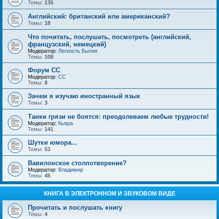
Темы:
135
Английский: британский или американский?
Темы:
18
Что почитать, послушать, посмотреть (английский,
французский, немецкий)
Модератор:
Легкость Бытия
Темы:
108
Форум СС
Модератор:
CC
Темы:
8
Зачем я изучаю иностранный язык
Темы:
3
Танки грязи не боятся: преодолеваем любые трудности!
Модератор:
Кьяра
Темы:
141
Шутки юмора...
Темы:
53
Вавилонское столпотворение?
Модератор:
Владимир
Темы:
45
КНИГА В ЭЛЕКТРОННОМ И ЗВУКОВОМ ВИДЕ
Прочитать и послушать книгу
Темы:
4