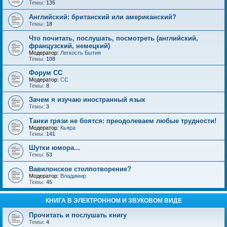
Темы:
135
Английский: британский или американский?
Темы:
18
Что почитать, послушать, посмотреть (английский,
французский, немецкий)
Модератор:
Легкость Бытия
Темы:
108
Форум СС
Модератор:
CC
Темы:
8
Зачем я изучаю иностранный язык
Темы:
3
Танки грязи не боятся: преодолеваем любые трудности!
Модератор:
Кьяра
Темы:
141
Шутки юмора...
Темы:
53
Вавилонское столпотворение?
Модератор:
Владимир
Темы:
45
КНИГА В ЭЛЕКТРОННОМ И ЗВУКОВОМ ВИДЕ
Прочитать и послушать книгу
Темы:
4