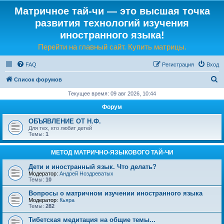
Матричное тай-чи — это высшая точка
развития технологий изучения
иностранного языка!
Перейти на главный сайт. Купить матрицы.
FAQ
Регистрация
Вход
П
Список форумов
о
Текущее время: 09 авг 2026, 10:44
и
Форум
с
ОБЪЯВЛЕНИЕ ОТ Н.Ф.
к
Для тех, кто любит детей
Темы:
1
МЕТОД МАТРИЧНО-ЯЗЫКОВОГО ТАЙ-ЧИ
Дети и иностранный язык. Что делать?
Модератор:
Андрей Ноздреватых
Темы:
10
Вопросы о матричном изучении иностранного языка
Модератор:
Кьяра
Темы:
282
Тибетская медитация на общие темы...