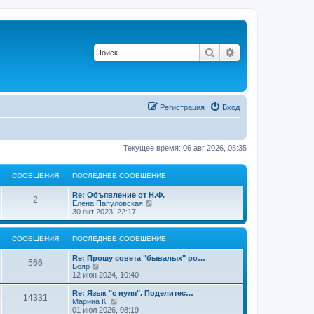
Поиск
Расширенный по
Регистрация
Вход
Текущее время: 06 авг 2026, 08:35
СООБЩЕНИЯ
ПОСЛЕДНЕЕ СООБЩЕНИЕ
П
Re: Объявление от Н.Ф.
С
2
о
П
Елена Папуловская
с
е
30 окт 2023, 22:17
о
л
р
е
е
о
д
й
СООБЩЕНИЯ
ПОСЛЕДНЕЕ СООБЩЕНИЕ
н
т
б
е
и
П
Re: Прошу совета "бывалых" ро…
С
е
к
566
о
П
Бояр
с
п
щ
с
е
12 июн 2024, 10:40
о
о
о
л
р
о
с
е
е
е
П
Re: Язык "с нуля". Поделитес…
б
л
С
14331
о
д
й
о
П
Марина К.
щ
е
н
н
т
с
е
01 июл 2026, 08:19
е
д