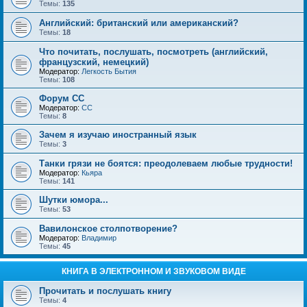
Темы:
135
Английский: британский или американский?
Темы:
18
Что почитать, послушать, посмотреть (английский,
французский, немецкий)
Модератор:
Легкость Бытия
Темы:
108
Форум СС
Модератор:
CC
Темы:
8
Зачем я изучаю иностранный язык
Темы:
3
Танки грязи не боятся: преодолеваем любые трудности!
Модератор:
Кьяра
Темы:
141
Шутки юмора...
Темы:
53
Вавилонское столпотворение?
Модератор:
Владимир
Темы:
45
КНИГА В ЭЛЕКТРОННОМ И ЗВУКОВОМ ВИДЕ
Прочитать и послушать книгу
Темы:
4