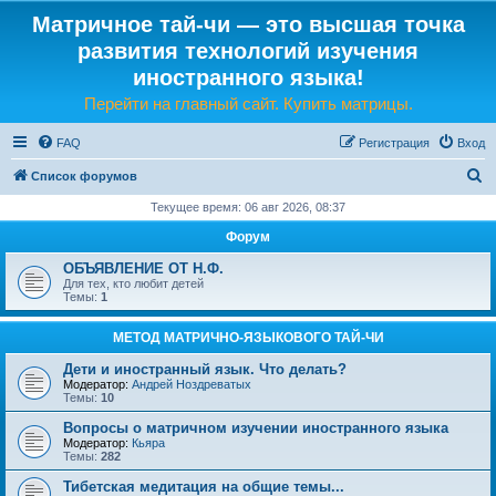
Матричное тай-чи — это высшая точка
развития технологий изучения
иностранного языка!
Перейти на главный сайт. Купить матрицы.
FAQ
Регистрация
Вход
П
Список форумов
о
Текущее время: 06 авг 2026, 08:37
и
Форум
с
ОБЪЯВЛЕНИЕ ОТ Н.Ф.
к
Для тех, кто любит детей
Темы:
1
МЕТОД МАТРИЧНО-ЯЗЫКОВОГО ТАЙ-ЧИ
Дети и иностранный язык. Что делать?
Модератор:
Андрей Ноздреватых
Темы:
10
Вопросы о матричном изучении иностранного языка
Модератор:
Кьяра
Темы:
282
Тибетская медитация на общие темы...