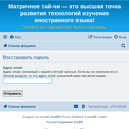
Матричное тай-чи — это высшая точка
развития технологий изучения
иностранного языка!
Перейти на главный сайт. Купить матрицы.
FAQ
Регистрация
Вход
П
Список форумов
о
Восстановить пароль
и
с
Адрес email:
Адрес email, связанный с вашей учётной записью. Если вы не изменили его в
к
Личном разделе, то это адрес email, указанный вами при регистрации.
Список форумов
Часовой пояс:
UTC+04:00
Создано на основе
phpBB
® Forum Software © phpBB Limited
Русская поддержка phpBB