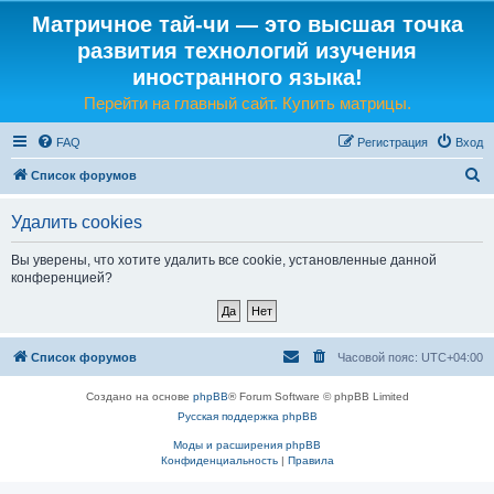
Матричное тай-чи — это высшая точка
развития технологий изучения
иностранного языка!
Перейти на главный сайт. Купить матрицы.
FAQ
Регистрация
Вход
П
Список форумов
о
Удалить cookies
и
с
Вы уверены, что хотите удалить все cookie, установленные данной
конференцией?
к
Список форумов
Часовой пояс:
UTC+04:00
Создано на основе
phpBB
® Forum Software © phpBB Limited
Русская поддержка phpBB
Моды и расширения phpBB
Конфиденциальность
|
Правила