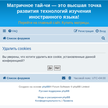
Матричное тай-чи — это высшая точка
развития технологий изучения
иностранного языка!
Перейти на главный сайт. Купить матрицы.
FAQ
Регистрация
Вход
П
Список форумов
о
Удалить cookies
и
с
Вы уверены, что хотите удалить все cookie, установленные данной
конференцией?
к
Список форумов
Часовой пояс:
UTC+04:00
Создано на основе
phpBB
® Forum Software © phpBB Limited
Русская поддержка phpBB
Моды и расширения phpBB
Конфиденциальность
|
Правила