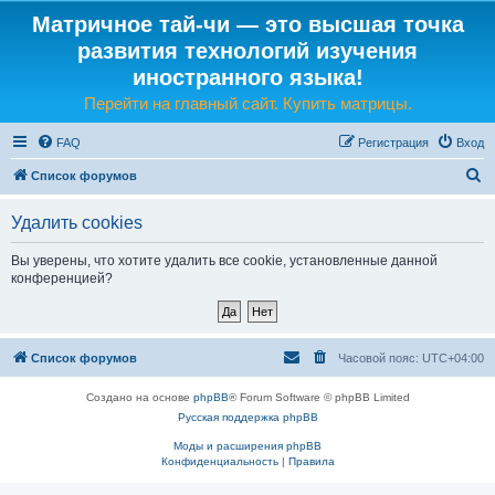
Матричное тай-чи — это высшая точка
развития технологий изучения
иностранного языка!
Перейти на главный сайт. Купить матрицы.
FAQ
Регистрация
Вход
П
Список форумов
о
Удалить cookies
и
с
Вы уверены, что хотите удалить все cookie, установленные данной
конференцией?
к
Список форумов
Часовой пояс:
UTC+04:00
Создано на основе
phpBB
® Forum Software © phpBB Limited
Русская поддержка phpBB
Моды и расширения phpBB
Конфиденциальность
|
Правила