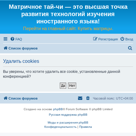
Матричное тай-чи — это высшая точка
развития технологий изучения
иностранного языка!
Перейти на главный сайт. Купить матрицы.
FAQ
Регистрация
Вход
П
Список форумов
о
Удалить cookies
и
с
Вы уверены, что хотите удалить все cookie, установленные данной
конференцией?
к
Список форумов
Часовой пояс:
UTC+04:00
Создано на основе
phpBB
® Forum Software © phpBB Limited
Русская поддержка phpBB
Моды и расширения phpBB
Конфиденциальность
|
Правила