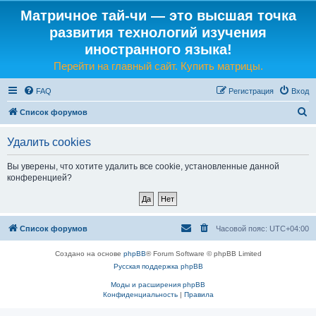
Матричное тай-чи — это высшая точка
развития технологий изучения
иностранного языка!
Перейти на главный сайт. Купить матрицы.
FAQ
Регистрация
Вход
П
Список форумов
о
Удалить cookies
и
с
Вы уверены, что хотите удалить все cookie, установленные данной
конференцией?
к
Список форумов
Часовой пояс:
UTC+04:00
Создано на основе
phpBB
® Forum Software © phpBB Limited
Русская поддержка phpBB
Моды и расширения phpBB
Конфиденциальность
|
Правила