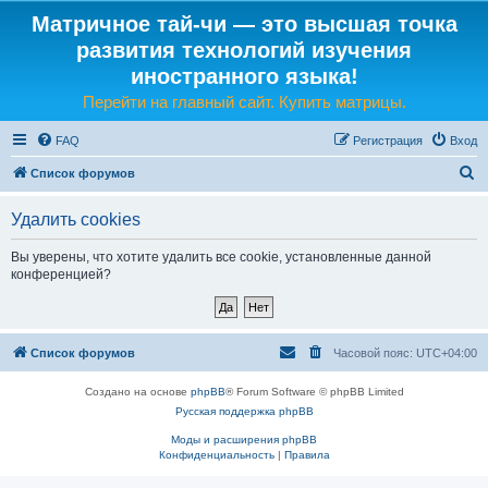
Матричное тай-чи — это высшая точка
развития технологий изучения
иностранного языка!
Перейти на главный сайт. Купить матрицы.
FAQ
Регистрация
Вход
П
Список форумов
о
Удалить cookies
и
с
Вы уверены, что хотите удалить все cookie, установленные данной
конференцией?
к
Список форумов
Часовой пояс:
UTC+04:00
Создано на основе
phpBB
® Forum Software © phpBB Limited
Русская поддержка phpBB
Моды и расширения phpBB
Конфиденциальность
|
Правила