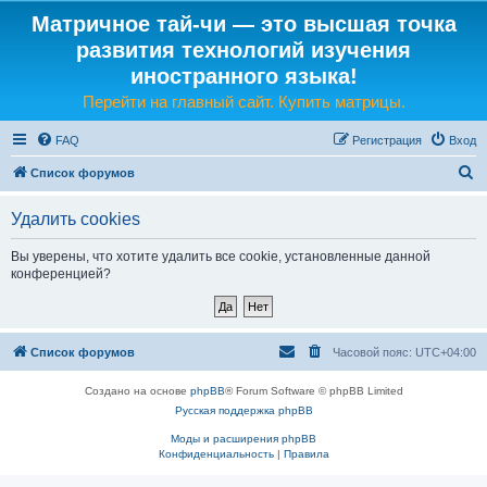
Матричное тай-чи — это высшая точка
развития технологий изучения
иностранного языка!
Перейти на главный сайт. Купить матрицы.
FAQ
Регистрация
Вход
П
Список форумов
о
Удалить cookies
и
с
Вы уверены, что хотите удалить все cookie, установленные данной
конференцией?
к
Список форумов
Часовой пояс:
UTC+04:00
Создано на основе
phpBB
® Forum Software © phpBB Limited
Русская поддержка phpBB
Моды и расширения phpBB
Конфиденциальность
|
Правила