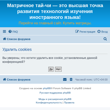
Матричное тай-чи — это высшая точка
развития технологий изучения
иностранного языка!
Перейти на главный сайт. Купить матрицы.
FAQ
Регистрация
Вход
П
Список форумов
о
Удалить cookies
и
с
Вы уверены, что хотите удалить все cookie, установленные данной
конференцией?
к
Список форумов
Часовой пояс:
UTC+04:00
Создано на основе
phpBB
® Forum Software © phpBB Limited
Русская поддержка phpBB
Моды и расширения phpBB
Конфиденциальность
|
Правила