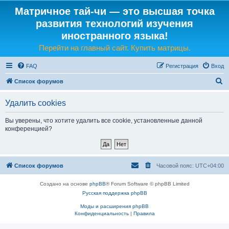
Матричное тай-чи — это высшая точка
развития технологий изучения
иностранного языка!
Перейти на главный сайт. Купить матрицы.
FAQ
Регистрация
Вход
П
Список форумов
о
Удалить cookies
и
с
Вы уверены, что хотите удалить все cookie, установленные данной
конференцией?
к
Список форумов
Часовой пояс:
UTC+04:00
Создано на основе
phpBB
® Forum Software © phpBB Limited
Русская поддержка phpBB
Моды и расширения phpBB
Конфиденциальность
|
Правила