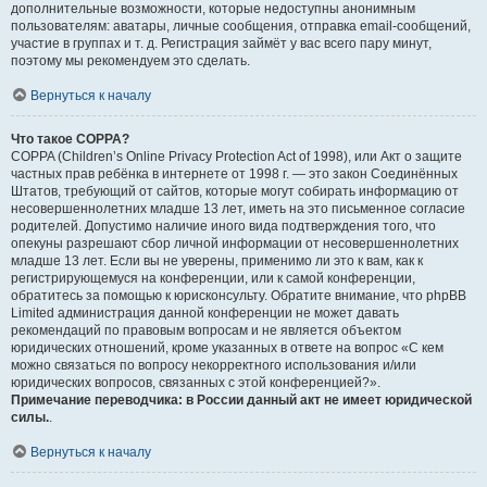
дополнительные возможности, которые недоступны анонимным
пользователям: аватары, личные сообщения, отправка email-сообщений,
участие в группах и т. д. Регистрация займёт у вас всего пару минут,
поэтому мы рекомендуем это сделать.
Вернуться к началу
Что такое COPPA?
COPPA (Children’s Online Privacy Protection Act of 1998), или Акт о защите
частных прав ребёнка в интернете от 1998 г. — это закон Соединённых
Штатов, требующий от сайтов, которые могут собирать информацию от
несовершеннолетних младше 13 лет, иметь на это письменное согласие
родителей. Допустимо наличие иного вида подтверждения того, что
опекуны разрешают сбор личной информации от несовершеннолетних
младше 13 лет. Если вы не уверены, применимо ли это к вам, как к
регистрирующемуся на конференции, или к самой конференции,
обратитесь за помощью к юрисконсульту. Обратите внимание, что phpBB
Limited администрация данной конференции не может давать
рекомендаций по правовым вопросам и не является объектом
юридических отношений, кроме указанных в ответе на вопрос «С кем
можно связаться по вопросу некорректного использования и/или
юридических вопросов, связанных с этой конференцией?».
Примечание переводчика: в России данный акт не имеет юридической
силы.
.
Вернуться к началу