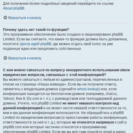
Для получения более подробных сведений перейдите по ссылке
About phpBB
.
Вернуться к началу
Почему здесь нет такой-то функции?
Это программное обеспечение было создано и лицензировано phpBB
Limited. Если вы считаете, что какая-то функция должна быть добавлена,
посетите
Центр идей phpBB
, где можно отдать свой голос за уже
поданные идеи или предложить собственные.
Вернуться к началу
С кем можно связаться по вопросу некорректного использования и/или
юридических вопросов, связанных с этой конференцией?
Вы можете связаться с любым из администраторов, перечисленных в
списке на странице «Наша команда». Если вы не получили ответа,
свяжитесь с владельцем домена (сделайте
whois lookup
) или, если
конференция находится на бесплатном домене (например, chat.ru,
Yahoo!, free.fr, f2s.com и т. п.), с руководством или техподдержкой данного
домена. Учтите, что phpBB Limited
не имеет никакого контроля над
данной конференцией
и не может нести никакой ответственности за то,
кем и как данная конференция используется. Не обращайтесь к phpBB
Limited по юридическим вопросам (о приостановке работы конференции,
ответственности за неё и т. д.), которые
не относятся напрямую
к сайту
phpBB.com или которые частично относятся к программному
обеспечению phpBB Limited. Если же вы всё-таки пошлёте email в адрес