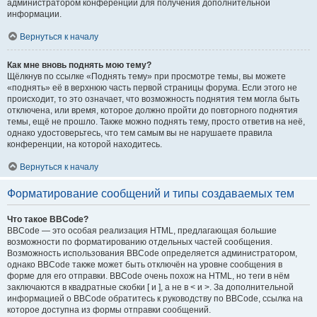
администратором конференции для получения дополнительной
информации.
Вернуться к началу
Как мне вновь поднять мою тему?
Щёлкнув по ссылке «Поднять тему» при просмотре темы, вы можете
«поднять» её в верхнюю часть первой страницы форума. Если этого не
происходит, то это означает, что возможность поднятия тем могла быть
отключена, или время, которое должно пройти до повторного поднятия
темы, ещё не прошло. Также можно поднять тему, просто ответив на неё,
однако удостоверьтесь, что тем самым вы не нарушаете правила
конференции, на которой находитесь.
Вернуться к началу
Форматирование сообщений и типы создаваемых тем
Что такое BBCode?
BBCode — это особая реализация HTML, предлагающая большие
возможности по форматированию отдельных частей сообщения.
Возможность использования BBCode определяется администратором,
однако BBCode также может быть отключён на уровне сообщения в
форме для его отправки. BBCode очень похож на HTML, но теги в нём
заключаются в квадратные скобки [ и ], а не в < и >. За дополнительной
информацией о BBCode обратитесь к руководству по BBCode, ссылка на
которое доступна из формы отправки сообщений.