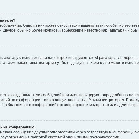
ователя?
зображения. Одно из них может относиться к вашему званию, обычно это звёзд
. Другое, обычно более крупное, изображение известно как «аватара» и обы
ь аватару с использованием четырёх инструментов: «Граватар», «Галерея а
, а также какие типы аватар могут быть доступны. Если вы не можете испол
чество созданных вами сообщений или идентифицируют определённых польз
аний на конференции, так как они установлены её администратором. Пожал
е. На большинстве конференций это запрещено, и модератор или администра
ти на конференцию!
ь email-сообщения другим пользователям через встроенную в конференцию ф
ь злоупотребления почтовой системой анонимными пользователями.