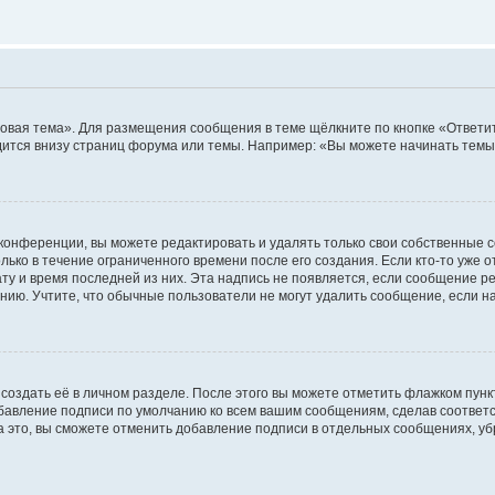
овая тема». Для размещения сообщения в теме щёлкните по кнопке «Ответит
ится внизу страниц форума или темы. Например: «Вы можете начинать темы»
конференции, вы можете редактировать и удалять только свои собственные 
ько в течение ограниченного времени после его создания. Если кто-то уже 
дату и время последней из них. Эта надпись не появляется, если сообщение 
ию. Учтите, что обычные пользователи не могут удалить сообщение, если на 
создать её в личном разделе. После этого вы можете отметить флажком пун
обавление подписи по умолчанию ко всем вашим сообщениям, сделав соотве
а это, вы сможете отменить добавление подписи в отдельных сообщениях, у