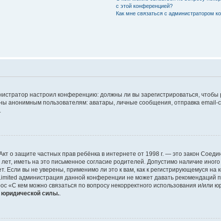
с этой конференцией?
Как мне связаться с администратором 
дминистратор настроил конференцию: должны ли вы зарегистрироваться, чтобы
 анонимным пользователям: аватары, личные сообщения, отправка email-сооб
.
 или Акт о защите частных прав ребёнка в интернете от 1998 г. — это закон Со
т, иметь на это письменное согласие родителей. Допустимо наличие иного
 Если вы не уверены, применимо ли это к вам, как к регистрирующемуся на 
Limited администрация данной конференции не может давать рекомендаций 
ос «С кем можно связаться по вопросу некорректного использования и/или ю
т юридической силы.
.