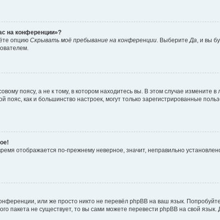
час на конференции»?
дёте опцию
Скрывать моё пребывание на конференции
. Выберите
Да
, и вы 
зователем.
вому поясу, а не к тому, в котором находитесь вы. В этом случае измените в 
овой пояс, как и большинство настроек, могут только зарегистрированные пол
ое!
о время отображается по-прежнему неверное, значит, неправильно установле
онференции, или же просто никто не перевёл phpBB на ваш язык. Попробуйт
вого пакета не существует, то вы сами можете перевести phpBB на свой язы