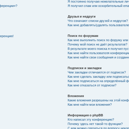
Я постоянно получаю нежелательные ли
нференции»?
Я получил спам или оскорбительный email
Друзья и недруги
Что означают списки друзей и недругов?
Как мне добавлять/удалять пользователе
Поиск по форумам
ференцию!
Как мне выполнить поиск по форуму ил
Почему мой поиск не даёт результатов?
В результате моего поиска я получил пу
Как мне найти пользователя конференци
Как мне найти свои сообщения и создан
Подписки и закладки
Чем закладки отличаются от подписок?
Как мне сделать закладку или подписат
Как мне подписаться на определённый 
Как мне отказаться от подписки?
Вложения
Какие вложения разрешены на этой кон
Как мне найти мои вложения?
Информация о phpBB
Кто написал эту конференцию?
Почему здесь нет такой-то функции?
С кем можно связаться по вопросу неко