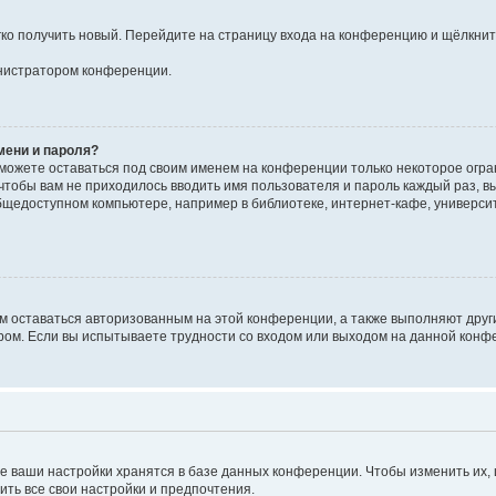
егко получить новый. Перейдите на страницу входа на конференцию и щёлкни
инистратором конференции.
мени и пароля?
сможете оставаться под своим именем на конференции только некоторое огран
 чтобы вам не приходилось вводить имя пользователя и пароль каждый раз, 
щедоступном компьютере, например в библиотеке, интернет-кафе, университе
ам оставаться авторизованным на этой конференции, а также выполняют друг
ом. Если вы испытываете трудности со входом или выходом на данной конфе
е ваши настройки хранятся в базе данных конференции. Чтобы изменить их,
ить все свои настройки и предпочтения.