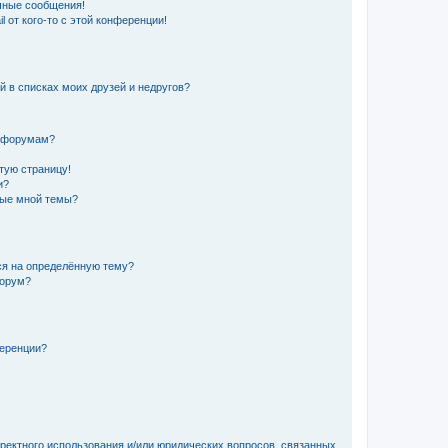
чные сообщения!
 от кого-то с этой конференции!
й в списках моих друзей и недругов?
и форумам?
стую страницу!
и?
ные мной темы?
ься на определённую тему?
форум?
ференции?
рректного использования и/или юридических вопросов, связанных