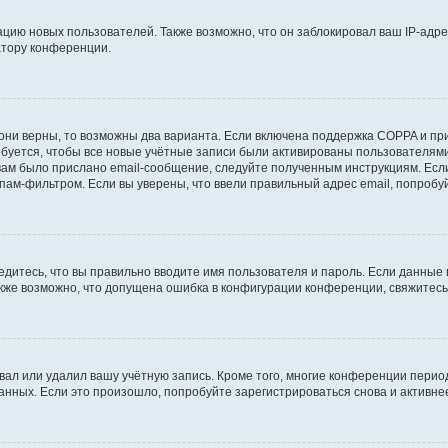
ию новых пользователей. Также возможно, что он заблокировал ваш IP-адре
атору конференции.
они верны, то возможны два варианта. Если включена поддержка COPPA и при 
уется, чтобы все новые учётные записи были активированы пользователями
ам было прислано email-сообщение, следуйте полученным инструкциям. Если
пам-фильтром. Если вы уверены, что ввели правильный адрес email, попробу
едитесь, что вы правильно вводите имя пользователя и пароль. Если данные
Также возможно, что допущена ошибка в конфигурации конференции, свяжитес
вал или удалил вашу учётную запись. Кроме того, многие конференции перио
ных. Если это произошло, попробуйте зарегистрироваться снова и активнее 