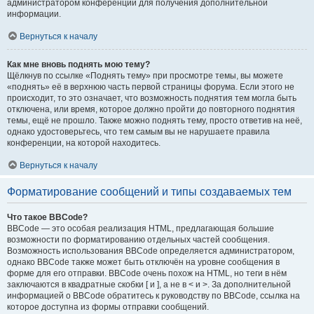
администратором конференции для получения дополнительной
информации.
Вернуться к началу
Как мне вновь поднять мою тему?
Щёлкнув по ссылке «Поднять тему» при просмотре темы, вы можете
«поднять» её в верхнюю часть первой страницы форума. Если этого не
происходит, то это означает, что возможность поднятия тем могла быть
отключена, или время, которое должно пройти до повторного поднятия
темы, ещё не прошло. Также можно поднять тему, просто ответив на неё,
однако удостоверьтесь, что тем самым вы не нарушаете правила
конференции, на которой находитесь.
Вернуться к началу
Форматирование сообщений и типы создаваемых тем
Что такое BBCode?
BBCode — это особая реализация HTML, предлагающая большие
возможности по форматированию отдельных частей сообщения.
Возможность использования BBCode определяется администратором,
однако BBCode также может быть отключён на уровне сообщения в
форме для его отправки. BBCode очень похож на HTML, но теги в нём
заключаются в квадратные скобки [ и ], а не в < и >. За дополнительной
информацией о BBCode обратитесь к руководству по BBCode, ссылка на
которое доступна из формы отправки сообщений.