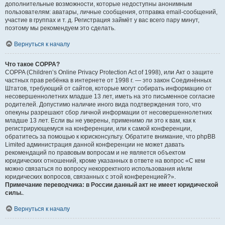
дополнительные возможности, которые недоступны анонимным
пользователям: аватары, личные сообщения, отправка email-сообщений,
участие в группах и т. д. Регистрация займёт у вас всего пару минут,
поэтому мы рекомендуем это сделать.
Вернуться к началу
Что такое COPPA?
COPPA (Children’s Online Privacy Protection Act of 1998), или Акт о защите
частных прав ребёнка в интернете от 1998 г. — это закон Соединённых
Штатов, требующий от сайтов, которые могут собирать информацию от
несовершеннолетних младше 13 лет, иметь на это письменное согласие
родителей. Допустимо наличие иного вида подтверждения того, что
опекуны разрешают сбор личной информации от несовершеннолетних
младше 13 лет. Если вы не уверены, применимо ли это к вам, как к
регистрирующемуся на конференции, или к самой конференции,
обратитесь за помощью к юрисконсульту. Обратите внимание, что phpBB
Limited администрация данной конференции не может давать
рекомендаций по правовым вопросам и не является объектом
юридических отношений, кроме указанных в ответе на вопрос «С кем
можно связаться по вопросу некорректного использования и/или
юридических вопросов, связанных с этой конференцией?».
Примечание переводчика: в России данный акт не имеет юридической
силы.
.
Вернуться к началу