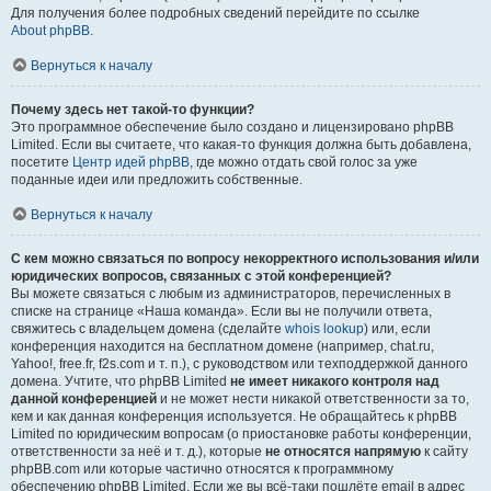
Для получения более подробных сведений перейдите по ссылке
About phpBB
.
Вернуться к началу
Почему здесь нет такой-то функции?
Это программное обеспечение было создано и лицензировано phpBB
Limited. Если вы считаете, что какая-то функция должна быть добавлена,
посетите
Центр идей phpBB
, где можно отдать свой голос за уже
поданные идеи или предложить собственные.
Вернуться к началу
С кем можно связаться по вопросу некорректного использования и/или
юридических вопросов, связанных с этой конференцией?
Вы можете связаться с любым из администраторов, перечисленных в
списке на странице «Наша команда». Если вы не получили ответа,
свяжитесь с владельцем домена (сделайте
whois lookup
) или, если
конференция находится на бесплатном домене (например, chat.ru,
Yahoo!, free.fr, f2s.com и т. п.), с руководством или техподдержкой данного
домена. Учтите, что phpBB Limited
не имеет никакого контроля над
данной конференцией
и не может нести никакой ответственности за то,
кем и как данная конференция используется. Не обращайтесь к phpBB
Limited по юридическим вопросам (о приостановке работы конференции,
ответственности за неё и т. д.), которые
не относятся напрямую
к сайту
phpBB.com или которые частично относятся к программному
обеспечению phpBB Limited. Если же вы всё-таки пошлёте email в адрес