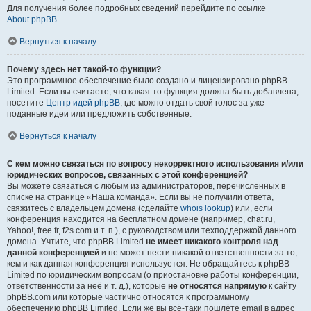
Для получения более подробных сведений перейдите по ссылке
About phpBB
.
Вернуться к началу
Почему здесь нет такой-то функции?
Это программное обеспечение было создано и лицензировано phpBB
Limited. Если вы считаете, что какая-то функция должна быть добавлена,
посетите
Центр идей phpBB
, где можно отдать свой голос за уже
поданные идеи или предложить собственные.
Вернуться к началу
С кем можно связаться по вопросу некорректного использования и/или
юридических вопросов, связанных с этой конференцией?
Вы можете связаться с любым из администраторов, перечисленных в
списке на странице «Наша команда». Если вы не получили ответа,
свяжитесь с владельцем домена (сделайте
whois lookup
) или, если
конференция находится на бесплатном домене (например, chat.ru,
Yahoo!, free.fr, f2s.com и т. п.), с руководством или техподдержкой данного
домена. Учтите, что phpBB Limited
не имеет никакого контроля над
данной конференцией
и не может нести никакой ответственности за то,
кем и как данная конференция используется. Не обращайтесь к phpBB
Limited по юридическим вопросам (о приостановке работы конференции,
ответственности за неё и т. д.), которые
не относятся напрямую
к сайту
phpBB.com или которые частично относятся к программному
обеспечению phpBB Limited. Если же вы всё-таки пошлёте email в адрес