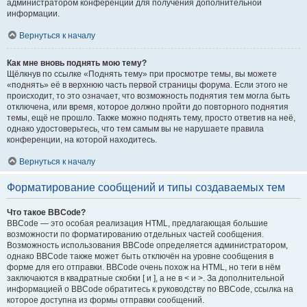
администратором конференции для получения дополнительной
информации.
Вернуться к началу
Как мне вновь поднять мою тему?
Щёлкнув по ссылке «Поднять тему» при просмотре темы, вы можете
«поднять» её в верхнюю часть первой страницы форума. Если этого не
происходит, то это означает, что возможность поднятия тем могла быть
отключена, или время, которое должно пройти до повторного поднятия
темы, ещё не прошло. Также можно поднять тему, просто ответив на неё,
однако удостоверьтесь, что тем самым вы не нарушаете правила
конференции, на которой находитесь.
Вернуться к началу
Форматирование сообщений и типы создаваемых тем
Что такое BBCode?
BBCode — это особая реализация HTML, предлагающая большие
возможности по форматированию отдельных частей сообщения.
Возможность использования BBCode определяется администратором,
однако BBCode также может быть отключён на уровне сообщения в
форме для его отправки. BBCode очень похож на HTML, но теги в нём
заключаются в квадратные скобки [ и ], а не в < и >. За дополнительной
информацией о BBCode обратитесь к руководству по BBCode, ссылка на
которое доступна из формы отправки сообщений.