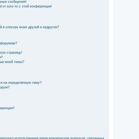
чные сообщения!
 от кого-то с этой конференции!
й в списках моих друзей и недругов?
и форумам?
стую страницу!
и?
ные мной темы?
ься на определённую тему?
форум?
ференции?
рректного использования и/или юридических вопросов, связанных