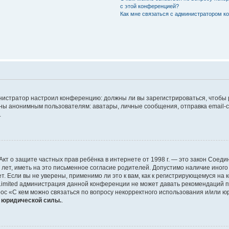
с этой конференцией?
Как мне связаться с администратором 
дминистратор настроил конференцию: должны ли вы зарегистрироваться, чтобы
 анонимным пользователям: аватары, личные сообщения, отправка email-сооб
.
 или Акт о защите частных прав ребёнка в интернете от 1998 г. — это закон Со
т, иметь на это письменное согласие родителей. Допустимо наличие иного
 Если вы не уверены, применимо ли это к вам, как к регистрирующемуся на 
Limited администрация данной конференции не может давать рекомендаций 
ос «С кем можно связаться по вопросу некорректного использования и/или ю
т юридической силы.
.