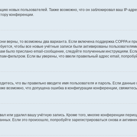
ию новых пользователей. Также возможно, что он заблокировал ваш IP-адре
атору конференции.
они верны, то возможны два варианта. Если включена поддержка COPPA и при 
уется, чтобы все новые учётные записи были активированы пользователями
ам было прислано email-сообщение, следуйте полученным инструкциям. Если
пам-фильтром. Если вы уверены, что ввели правильный адрес email, попробу
едитесь, что вы правильно вводите имя пользователя и пароль. Если данные
Также возможно, что допущена ошибка в конфигурации конференции, свяжитес
вал или удалил вашу учётную запись. Кроме того, многие конференции перио
ных. Если это произошло, попробуйте зарегистрироваться снова и активнее 