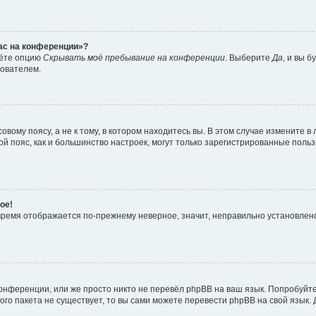
час на конференции»?
дёте опцию
Скрывать моё пребывание на конференции
. Выберите
Да
, и вы 
зователем.
вому поясу, а не к тому, в котором находитесь вы. В этом случае измените в 
овой пояс, как и большинство настроек, могут только зарегистрированные пол
ое!
о время отображается по-прежнему неверное, значит, неправильно установле
онференции, или же просто никто не перевёл phpBB на ваш язык. Попробуйт
вого пакета не существует, то вы сами можете перевести phpBB на свой язы