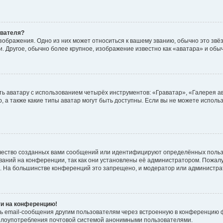
ователя?
зображения. Одно из них может относиться к вашему званию, обычно это звёзд
. Другое, обычно более крупное, изображение известно как «аватара» и обы
ь аватару с использованием четырёх инструментов: «Граватар», «Галерея а
, а также какие типы аватар могут быть доступны. Если вы не можете испол
чество созданных вами сообщений или идентифицируют определённых польз
аний на конференции, так как они установлены её администратором. Пожал
е. На большинстве конференций это запрещено, и модератор или администра
ти на конференцию!
ь email-сообщения другим пользователям через встроенную в конференцию ф
ь злоупотребления почтовой системой анонимными пользователями.