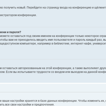
егко получить новый. Перейдите на страницу входа на конференцию и щёлкни
инистратором конференции.
мени и пароля?
сможете оставаться под своим именем на конференции только некоторое огран
 чтобы вам не приходилось вводить имя пользователя и пароль каждый раз, 
щедоступном компьютере, например в библиотеке, интернет-кафе, университе
ам оставаться авторизованным на этой конференции, а также выполняют друг
ом. Если вы испытываете трудности со входом или выходом на данной конфе
е ваши настройки хранятся в базе данных конференции. Чтобы изменить их,
ить все свои настройки и предпочтения.