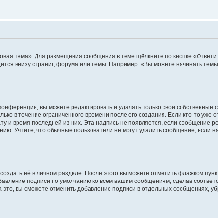
овая тема». Для размещения сообщения в теме щёлкните по кнопке «Ответит
ится внизу страниц форума или темы. Например: «Вы можете начинать темы»
конференции, вы можете редактировать и удалять только свои собственные 
ько в течение ограниченного времени после его создания. Если кто-то уже 
дату и время последней из них. Эта надпись не появляется, если сообщение 
ию. Учтите, что обычные пользователи не могут удалить сообщение, если на 
создать её в личном разделе. После этого вы можете отметить флажком пун
обавление подписи по умолчанию ко всем вашим сообщениям, сделав соотве
а это, вы сможете отменить добавление подписи в отдельных сообщениях, у