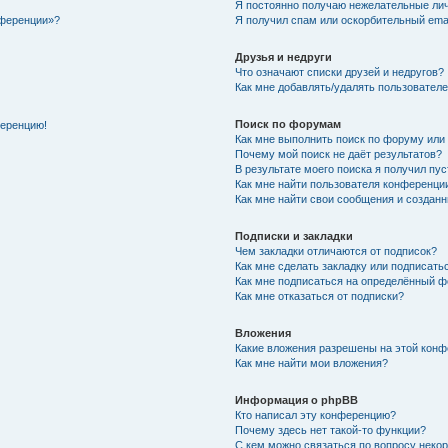
Я постоянно получаю нежелательные ли
нференции»?
Я получил спам или оскорбительный email
Друзья и недруги
Что означают списки друзей и недругов?
Как мне добавлять/удалять пользователе
Поиск по форумам
ференцию!
Как мне выполнить поиск по форуму ил
Почему мой поиск не даёт результатов?
В результате моего поиска я получил пу
Как мне найти пользователя конференци
Как мне найти свои сообщения и создан
Подписки и закладки
Чем закладки отличаются от подписок?
Как мне сделать закладку или подписат
Как мне подписаться на определённый 
Как мне отказаться от подписки?
Вложения
Какие вложения разрешены на этой кон
Как мне найти мои вложения?
Информация о phpBB
Кто написал эту конференцию?
Почему здесь нет такой-то функции?
С кем можно связаться по вопросу неко