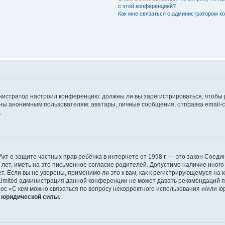
с этой конференцией?
Как мне связаться с администратором 
дминистратор настроил конференцию: должны ли вы зарегистрироваться, чтобы
 анонимным пользователям: аватары, личные сообщения, отправка email-сооб
.
 или Акт о защите частных прав ребёнка в интернете от 1998 г. — это закон Со
т, иметь на это письменное согласие родителей. Допустимо наличие иного
 Если вы не уверены, применимо ли это к вам, как к регистрирующемуся на 
Limited администрация данной конференции не может давать рекомендаций 
ос «С кем можно связаться по вопросу некорректного использования и/или ю
т юридической силы.
.