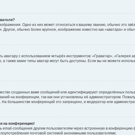
ователя?
зображения. Одно из них может относиться к вашему званию, обычно это звёзд
. Другое, обычно более крупное, изображение известно как «аватара» и обы
ь аватару с использованием четырёх инструментов: «Граватар», «Галерея а
, а также какие типы аватар могут быть доступны. Если вы не можете испол
чество созданных вами сообщений или идентифицируют определённых польз
аний на конференции, так как они установлены её администратором. Пожал
е. На большинстве конференций это запрещено, и модератор или администра
ти на конференцию!
ь email-сообщения другим пользователям через встроенную в конференцию ф
ь злоупотребления почтовой системой анонимными пользователями.