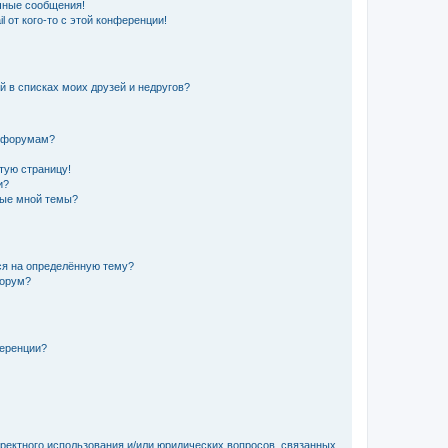
чные сообщения!
 от кого-то с этой конференции!
й в списках моих друзей и недругов?
и форумам?
стую страницу!
и?
ные мной темы?
ься на определённую тему?
форум?
ференции?
рректного использования и/или юридических вопросов, связанных