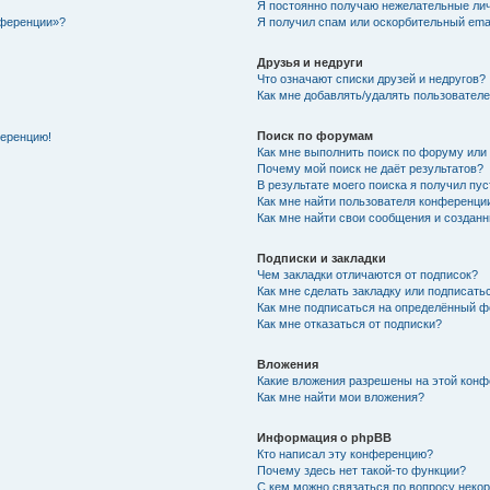
Я постоянно получаю нежелательные ли
нференции»?
Я получил спам или оскорбительный email
Друзья и недруги
Что означают списки друзей и недругов?
Как мне добавлять/удалять пользователе
Поиск по форумам
ференцию!
Как мне выполнить поиск по форуму ил
Почему мой поиск не даёт результатов?
В результате моего поиска я получил пу
Как мне найти пользователя конференци
Как мне найти свои сообщения и создан
Подписки и закладки
Чем закладки отличаются от подписок?
Как мне сделать закладку или подписат
Как мне подписаться на определённый 
Как мне отказаться от подписки?
Вложения
Какие вложения разрешены на этой кон
Как мне найти мои вложения?
Информация о phpBB
Кто написал эту конференцию?
Почему здесь нет такой-то функции?
С кем можно связаться по вопросу неко