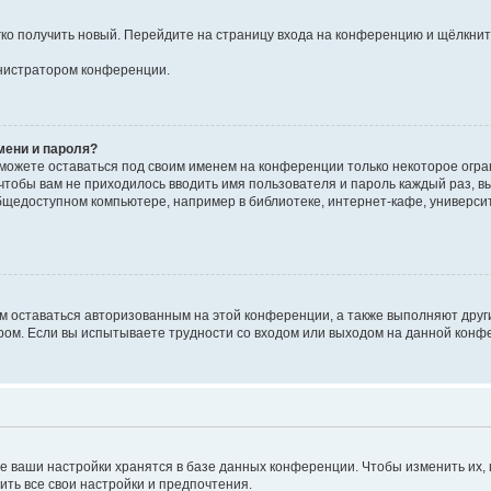
егко получить новый. Перейдите на страницу входа на конференцию и щёлкни
инистратором конференции.
мени и пароля?
сможете оставаться под своим именем на конференции только некоторое огран
 чтобы вам не приходилось вводить имя пользователя и пароль каждый раз, 
щедоступном компьютере, например в библиотеке, интернет-кафе, университе
ам оставаться авторизованным на этой конференции, а также выполняют друг
ом. Если вы испытываете трудности со входом или выходом на данной конфе
е ваши настройки хранятся в базе данных конференции. Чтобы изменить их,
ить все свои настройки и предпочтения.