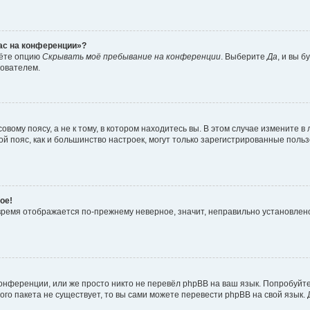
час на конференции»?
дёте опцию
Скрывать моё пребывание на конференции
. Выберите
Да
, и вы 
зователем.
вому поясу, а не к тому, в котором находитесь вы. В этом случае измените в 
овой пояс, как и большинство настроек, могут только зарегистрированные пол
ое!
о время отображается по-прежнему неверное, значит, неправильно установле
онференции, или же просто никто не перевёл phpBB на ваш язык. Попробуйт
вого пакета не существует, то вы сами можете перевести phpBB на свой язы