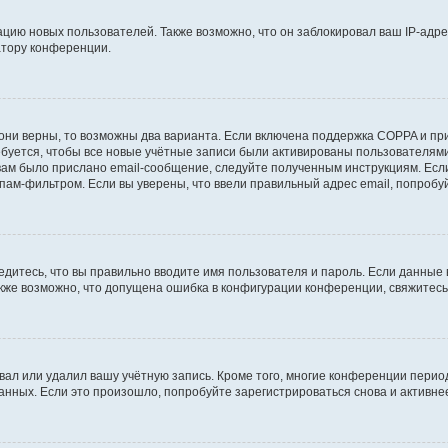
ию новых пользователей. Также возможно, что он заблокировал ваш IP-адре
атору конференции.
они верны, то возможны два варианта. Если включена поддержка COPPA и при 
уется, чтобы все новые учётные записи были активированы пользователями
ам было прислано email-сообщение, следуйте полученным инструкциям. Если
пам-фильтром. Если вы уверены, что ввели правильный адрес email, попробу
едитесь, что вы правильно вводите имя пользователя и пароль. Если данные
Также возможно, что допущена ошибка в конфигурации конференции, свяжитес
вал или удалил вашу учётную запись. Кроме того, многие конференции перио
ных. Если это произошло, попробуйте зарегистрироваться снова и активнее 