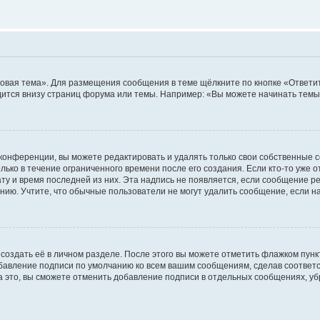
овая тема». Для размещения сообщения в теме щёлкните по кнопке «Ответит
ится внизу страниц форума или темы. Например: «Вы можете начинать темы»
конференции, вы можете редактировать и удалять только свои собственные 
ько в течение ограниченного времени после его создания. Если кто-то уже 
дату и время последней из них. Эта надпись не появляется, если сообщение 
ию. Учтите, что обычные пользователи не могут удалить сообщение, если на 
создать её в личном разделе. После этого вы можете отметить флажком пун
обавление подписи по умолчанию ко всем вашим сообщениям, сделав соотве
а это, вы сможете отменить добавление подписи в отдельных сообщениях, у