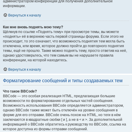
администратором конференции для получения дополнительной
информации.
Вернуться к началу
Как мне вновь поднять мою тему?
Щёлкнув по ссылке «Поднять тему» при просмотре темы, вы можете
«поднять» её в верхнюю часть первой страницы форума. Если этого не
происходит, то это означает, что возможность поднятия тем могла быть
отключена, или время, которое должно пройти до повторного поднятия
темы, ещё не прошло. Также можно поднять тему, просто ответив на неё,
однако удостоверьтесь, что тем самым вы не нарушаете правила
конференции, на которой находитесь.
Вернуться к началу
Форматирование сообщений и типы создаваемых тем
Что такое BBCode?
BBCode — это особая реализация HTML, предлагающая большие
возможности по форматированию отдельных частей сообщения.
Возможность использования BBCode определяется администратором,
однако BBCode также может быть отключён на уровне сообщения в
форме для его отправки. BBCode очень похож на HTML, но теги в нём
заключаются в квадратные скобки [ и ], а не в < и >. За дополнительной
информацией о BBCode обратитесь к руководству по BBCode, ссылка на
которое доступна из формы отправки сообщений.