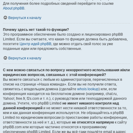
Для получения более подробных сведений перейдите по ссылке
About phpBB
.
Вернуться к началу
Почему здесь нет такой-то функции?
Это программное обеспечение было создано и лицензировано phpBB
Limited. Если вы считаете, что какая-то функция должна быть добавлена,
посетите
Центр идей phpBB
, где можно отдать свой голос за уже
поданные идеи или предложить собственные.
Вернуться к началу
С кем можно связаться по вопросу некорректного использования и/или
юридических вопросов, связанных с этой конференцией?
Вы можете связаться с любым из администраторов, перечисленных в
списке на странице «Наша команда». Если вы не получили ответа,
свяжитесь с владельцем домена (сделайте
whois lookup
) или, если
конференция находится на бесплатном домене (например, chat.ru,
Yahoo!, free.fr, f2s.com и т. п.), с руководством или техподдержкой данного
домена. Учтите, что phpBB Limited
не имеет никакого контроля над
данной конференцией
и не может нести никакой ответственности за то,
кем и как данная конференция используется. Не обращайтесь к phpBB
Limited по юридическим вопросам (о приостановке работы конференции,
ответственности за неё и т. д.), которые
не относятся напрямую
к сайту
phpBB.com или которые частично относятся к программному
обеспечению phpBB Limited. Если же вы всё-таки пошлёте email в адрес