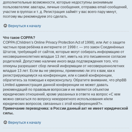
дополнительные возможности, которые недоступны анонимным
пользователям: аватары, личные сообщения, отправка email-сообщений,
участие в группах и т. д. Регистрация займёт у вас всего пару минут,
поэтому мы рекомендуем это сделать.
Вернуться к началу
Что такое COPPA?
COPPA (Children’s Online Privacy Protection Act of 1998), или Акт о защите
частных прав ребёнка в интернете от 1998 г. — это закон Соединённых
Штатов, требующий от сайтов, которые могут собирать информацию от
несовершеннолетних младше 13 лет, иметь на это письменное согласие
родителей. Допустимо наличие иного вида подтверждения того, что
опекуны разрешают сбор личной информации от несовершеннолетних
младше 13 лет. Если вы не уверены, применимо ли это к вам, как к
регистрирующемуся на конференции, или к самой конференции,
обратитесь за помощью к юрисконсульту. Обратите внимание, что phpBB
Limited администрация данной конференции не может давать
рекомендаций по правовым вопросам и не является объектом
юридических отношений, кроме указанных в ответе на вопрос «С кем
можно связаться по вопросу некорректного использования и/или
юридических вопросов, связанных с этой конференцией?».
Примечание переводчика: в России данный акт не имеет юридической
силы.
.
Вернуться к началу