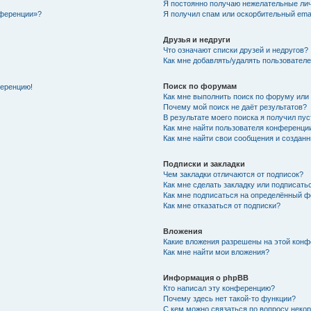
Я постоянно получаю нежелательные ли
нференции»?
Я получил спам или оскорбительный email
Друзья и недруги
Что означают списки друзей и недругов?
Как мне добавлять/удалять пользователе
Поиск по форумам
ференцию!
Как мне выполнить поиск по форуму ил
Почему мой поиск не даёт результатов?
В результате моего поиска я получил пу
Как мне найти пользователя конференци
Как мне найти свои сообщения и создан
Подписки и закладки
Чем закладки отличаются от подписок?
Как мне сделать закладку или подписат
Как мне подписаться на определённый 
Как мне отказаться от подписки?
Вложения
Какие вложения разрешены на этой кон
Как мне найти мои вложения?
Информация о phpBB
Кто написал эту конференцию?
Почему здесь нет такой-то функции?
С кем можно связаться по вопросу неко