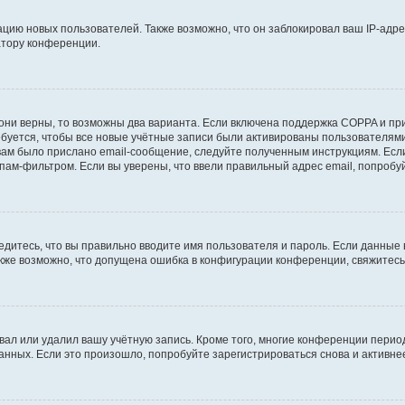
ию новых пользователей. Также возможно, что он заблокировал ваш IP-адре
атору конференции.
они верны, то возможны два варианта. Если включена поддержка COPPA и при 
уется, чтобы все новые учётные записи были активированы пользователями
ам было прислано email-сообщение, следуйте полученным инструкциям. Если
пам-фильтром. Если вы уверены, что ввели правильный адрес email, попробу
едитесь, что вы правильно вводите имя пользователя и пароль. Если данные
Также возможно, что допущена ошибка в конфигурации конференции, свяжитес
вал или удалил вашу учётную запись. Кроме того, многие конференции перио
ных. Если это произошло, попробуйте зарегистрироваться снова и активнее 