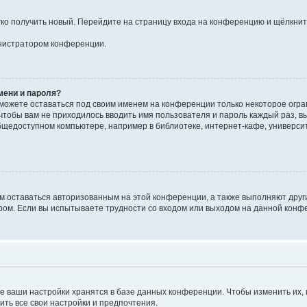
егко получить новый. Перейдите на страницу входа на конференцию и щёлкни
инистратором конференции.
мени и пароля?
сможете оставаться под своим именем на конференции только некоторое огран
 чтобы вам не приходилось вводить имя пользователя и пароль каждый раз, 
щедоступном компьютере, например в библиотеке, интернет-кафе, университе
ам оставаться авторизованным на этой конференции, а также выполняют друг
ом. Если вы испытываете трудности со входом или выходом на данной конфе
е ваши настройки хранятся в базе данных конференции. Чтобы изменить их,
ить все свои настройки и предпочтения.