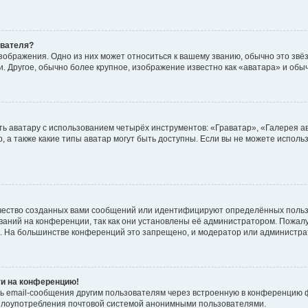
ователя?
зображения. Одно из них может относиться к вашему званию, обычно это звёзд
. Другое, обычно более крупное, изображение известно как «аватара» и обы
ь аватару с использованием четырёх инструментов: «Граватар», «Галерея а
, а также какие типы аватар могут быть доступны. Если вы не можете испол
чество созданных вами сообщений или идентифицируют определённых польз
аний на конференции, так как они установлены её администратором. Пожал
е. На большинстве конференций это запрещено, и модератор или администра
ти на конференцию!
ь email-сообщения другим пользователям через встроенную в конференцию ф
ь злоупотребления почтовой системой анонимными пользователями.