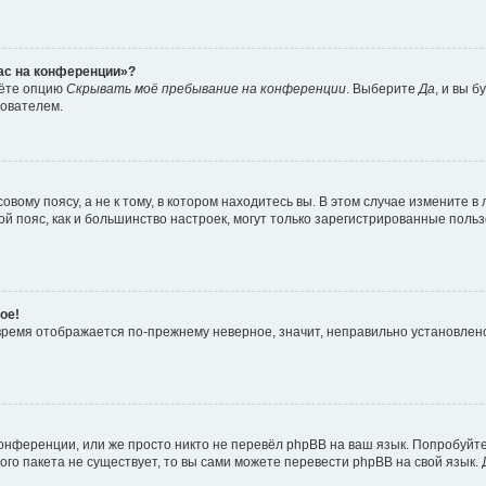
час на конференции»?
дёте опцию
Скрывать моё пребывание на конференции
. Выберите
Да
, и вы 
зователем.
вому поясу, а не к тому, в котором находитесь вы. В этом случае измените в 
овой пояс, как и большинство настроек, могут только зарегистрированные пол
ое!
о время отображается по-прежнему неверное, значит, неправильно установле
онференции, или же просто никто не перевёл phpBB на ваш язык. Попробуйт
вого пакета не существует, то вы сами можете перевести phpBB на свой язы