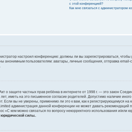
с этой конференцией?
Как мне связаться с администратором 
дминистратор настроил конференцию: должны ли вы зарегистрироваться, чтобы
 анонимным пользователям: аватары, личные сообщения, отправка email-сооб
.
 или Акт о защите частных прав ребёнка в интернете от 1998 г. — это закон Со
т, иметь на это письменное согласие родителей. Допустимо наличие иного
 Если вы не уверены, применимо ли это к вам, как к регистрирующемуся на 
Limited администрация данной конференции не может давать рекомендаций 
ос «С кем можно связаться по вопросу некорректного использования и/или ю
т юридической силы.
.