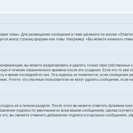
овая тема». Для размещения сообщения в теме щёлкните по кнопке «Ответит
ится внизу страниц форума или темы. Например: «Вы можете начинать темы»
конференции, вы можете редактировать и удалять только свои собственные 
ько в течение ограниченного времени после его создания. Если кто-то уже 
дату и время последней из них. Эта надпись не появляется, если сообщение 
ию. Учтите, что обычные пользователи не могут удалить сообщение, если на 
создать её в личном разделе. После этого вы можете отметить флажком пун
обавление подписи по умолчанию ко всем вашим сообщениям, сделав соотве
а это, вы сможете отменить добавление подписи в отдельных сообщениях, у