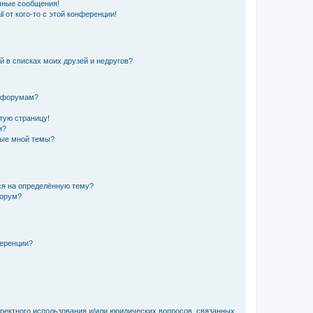
чные сообщения!
 от кого-то с этой конференции!
й в списках моих друзей и недругов?
и форумам?
стую страницу!
и?
ные мной темы?
ься на определённую тему?
форум?
ференции?
рректного использования и/или юридических вопросов, связанных