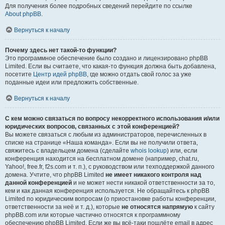
Для получения более подробных сведений перейдите по ссылке
About phpBB
.
Вернуться к началу
Почему здесь нет такой-то функции?
Это программное обеспечение было создано и лицензировано phpBB
Limited. Если вы считаете, что какая-то функция должна быть добавлена,
посетите
Центр идей phpBB
, где можно отдать свой голос за уже
поданные идеи или предложить собственные.
Вернуться к началу
С кем можно связаться по вопросу некорректного использования и/или
юридических вопросов, связанных с этой конференцией?
Вы можете связаться с любым из администраторов, перечисленных в
списке на странице «Наша команда». Если вы не получили ответа,
свяжитесь с владельцем домена (сделайте
whois lookup
) или, если
конференция находится на бесплатном домене (например, chat.ru,
Yahoo!, free.fr, f2s.com и т. п.), с руководством или техподдержкой данного
домена. Учтите, что phpBB Limited
не имеет никакого контроля над
данной конференцией
и не может нести никакой ответственности за то,
кем и как данная конференция используется. Не обращайтесь к phpBB
Limited по юридическим вопросам (о приостановке работы конференции,
ответственности за неё и т. д.), которые
не относятся напрямую
к сайту
phpBB.com или которые частично относятся к программному
обеспечению phpBB Limited. Если же вы всё-таки пошлёте email в адрес