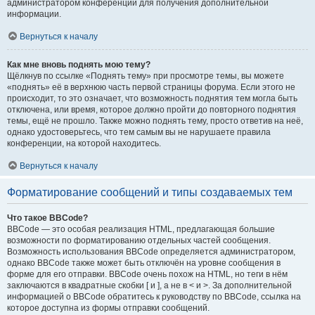
администратором конференции для получения дополнительной
информации.
Вернуться к началу
Как мне вновь поднять мою тему?
Щёлкнув по ссылке «Поднять тему» при просмотре темы, вы можете
«поднять» её в верхнюю часть первой страницы форума. Если этого не
происходит, то это означает, что возможность поднятия тем могла быть
отключена, или время, которое должно пройти до повторного поднятия
темы, ещё не прошло. Также можно поднять тему, просто ответив на неё,
однако удостоверьтесь, что тем самым вы не нарушаете правила
конференции, на которой находитесь.
Вернуться к началу
Форматирование сообщений и типы создаваемых тем
Что такое BBCode?
BBCode — это особая реализация HTML, предлагающая большие
возможности по форматированию отдельных частей сообщения.
Возможность использования BBCode определяется администратором,
однако BBCode также может быть отключён на уровне сообщения в
форме для его отправки. BBCode очень похож на HTML, но теги в нём
заключаются в квадратные скобки [ и ], а не в < и >. За дополнительной
информацией о BBCode обратитесь к руководству по BBCode, ссылка на
которое доступна из формы отправки сообщений.