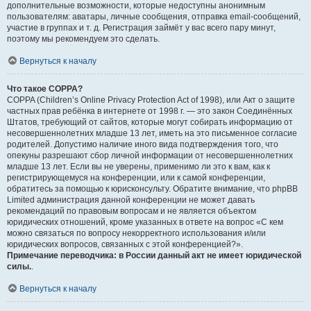
дополнительные возможности, которые недоступны анонимным
пользователям: аватары, личные сообщения, отправка email-сообщений,
участие в группах и т. д. Регистрация займёт у вас всего пару минут,
поэтому мы рекомендуем это сделать.
Вернуться к началу
Что такое COPPA?
COPPA (Children’s Online Privacy Protection Act of 1998), или Акт о защите
частных прав ребёнка в интернете от 1998 г. — это закон Соединённых
Штатов, требующий от сайтов, которые могут собирать информацию от
несовершеннолетних младше 13 лет, иметь на это письменное согласие
родителей. Допустимо наличие иного вида подтверждения того, что
опекуны разрешают сбор личной информации от несовершеннолетних
младше 13 лет. Если вы не уверены, применимо ли это к вам, как к
регистрирующемуся на конференции, или к самой конференции,
обратитесь за помощью к юрисконсульту. Обратите внимание, что phpBB
Limited администрация данной конференции не может давать
рекомендаций по правовым вопросам и не является объектом
юридических отношений, кроме указанных в ответе на вопрос «С кем
можно связаться по вопросу некорректного использования и/или
юридических вопросов, связанных с этой конференцией?».
Примечание переводчика: в России данный акт не имеет юридической
силы.
.
Вернуться к началу