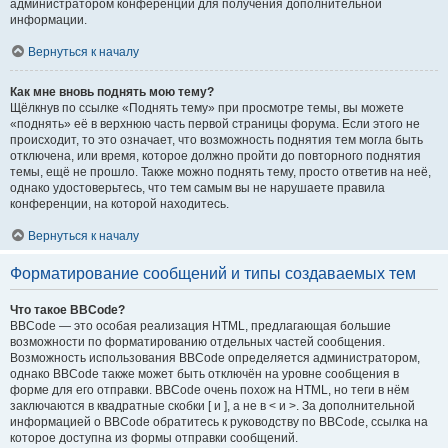
администратором конференции для получения дополнительной
информации.
Вернуться к началу
Как мне вновь поднять мою тему?
Щёлкнув по ссылке «Поднять тему» при просмотре темы, вы можете
«поднять» её в верхнюю часть первой страницы форума. Если этого не
происходит, то это означает, что возможность поднятия тем могла быть
отключена, или время, которое должно пройти до повторного поднятия
темы, ещё не прошло. Также можно поднять тему, просто ответив на неё,
однако удостоверьтесь, что тем самым вы не нарушаете правила
конференции, на которой находитесь.
Вернуться к началу
Форматирование сообщений и типы создаваемых тем
Что такое BBCode?
BBCode — это особая реализация HTML, предлагающая большие
возможности по форматированию отдельных частей сообщения.
Возможность использования BBCode определяется администратором,
однако BBCode также может быть отключён на уровне сообщения в
форме для его отправки. BBCode очень похож на HTML, но теги в нём
заключаются в квадратные скобки [ и ], а не в < и >. За дополнительной
информацией о BBCode обратитесь к руководству по BBCode, ссылка на
которое доступна из формы отправки сообщений.