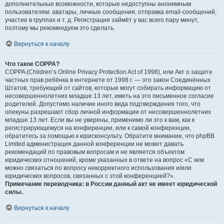
дополнительные возможности, которые недоступны анонимным
пользователям: аватары, личные сообщения, отправка email-сообщений,
участие в группах и т. д. Регистрация займёт у вас всего пару минут,
поэтому мы рекомендуем это сделать.
Вернуться к началу
Что такое COPPA?
COPPA (Children’s Online Privacy Protection Act of 1998), или Акт о защите
частных прав ребёнка в интернете от 1998 г. — это закон Соединённых
Штатов, требующий от сайтов, которые могут собирать информацию от
несовершеннолетних младше 13 лет, иметь на это письменное согласие
родителей. Допустимо наличие иного вида подтверждения того, что
опекуны разрешают сбор личной информации от несовершеннолетних
младше 13 лет. Если вы не уверены, применимо ли это к вам, как к
регистрирующемуся на конференции, или к самой конференции,
обратитесь за помощью к юрисконсульту. Обратите внимание, что phpBB
Limited администрация данной конференции не может давать
рекомендаций по правовым вопросам и не является объектом
юридических отношений, кроме указанных в ответе на вопрос «С кем
можно связаться по вопросу некорректного использования и/или
юридических вопросов, связанных с этой конференцией?».
Примечание переводчика: в России данный акт не имеет юридической
силы.
.
Вернуться к началу