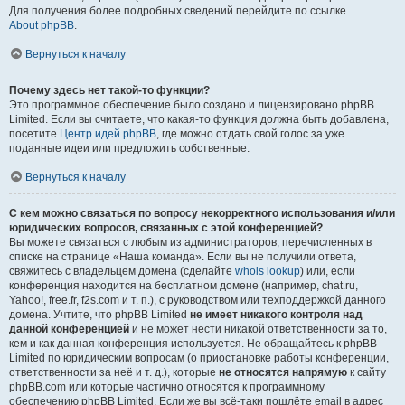
Для получения более подробных сведений перейдите по ссылке
About phpBB
.
Вернуться к началу
Почему здесь нет такой-то функции?
Это программное обеспечение было создано и лицензировано phpBB
Limited. Если вы считаете, что какая-то функция должна быть добавлена,
посетите
Центр идей phpBB
, где можно отдать свой голос за уже
поданные идеи или предложить собственные.
Вернуться к началу
С кем можно связаться по вопросу некорректного использования и/или
юридических вопросов, связанных с этой конференцией?
Вы можете связаться с любым из администраторов, перечисленных в
списке на странице «Наша команда». Если вы не получили ответа,
свяжитесь с владельцем домена (сделайте
whois lookup
) или, если
конференция находится на бесплатном домене (например, chat.ru,
Yahoo!, free.fr, f2s.com и т. п.), с руководством или техподдержкой данного
домена. Учтите, что phpBB Limited
не имеет никакого контроля над
данной конференцией
и не может нести никакой ответственности за то,
кем и как данная конференция используется. Не обращайтесь к phpBB
Limited по юридическим вопросам (о приостановке работы конференции,
ответственности за неё и т. д.), которые
не относятся напрямую
к сайту
phpBB.com или которые частично относятся к программному
обеспечению phpBB Limited. Если же вы всё-таки пошлёте email в адрес