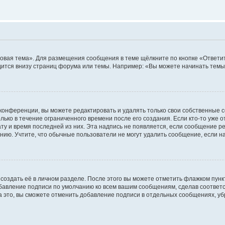
овая тема». Для размещения сообщения в теме щёлкните по кнопке «Ответит
ится внизу страниц форума или темы. Например: «Вы можете начинать темы»
конференции, вы можете редактировать и удалять только свои собственные 
ько в течение ограниченного времени после его создания. Если кто-то уже 
дату и время последней из них. Эта надпись не появляется, если сообщение 
ию. Учтите, что обычные пользователи не могут удалить сообщение, если на 
создать её в личном разделе. После этого вы можете отметить флажком пун
обавление подписи по умолчанию ко всем вашим сообщениям, сделав соотве
а это, вы сможете отменить добавление подписи в отдельных сообщениях, у