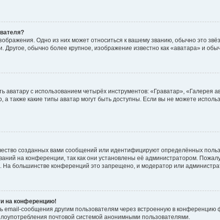
ователя?
зображения. Одно из них может относиться к вашему званию, обычно это звёзд
. Другое, обычно более крупное, изображение известно как «аватара» и обы
ь аватару с использованием четырёх инструментов: «Граватар», «Галерея а
, а также какие типы аватар могут быть доступны. Если вы не можете испол
чество созданных вами сообщений или идентифицируют определённых польз
аний на конференции, так как они установлены её администратором. Пожал
е. На большинстве конференций это запрещено, и модератор или администра
ти на конференцию!
ь email-сообщения другим пользователям через встроенную в конференцию ф
ь злоупотребления почтовой системой анонимными пользователями.