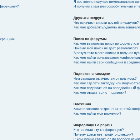
Я постоянно получаю нежелательные ли
нференции»?
Я получил спам или оскорбительный email
Друзья и недруги
Что означают списки друзей и недругов?
Как мне добавлять/удалять пользователе
Поиск по форумам
ференцию!
Как мне выполнить поиск по форуму ил
Почему мой поиск не даёт результатов?
В результате моего поиска я получил пу
Как мне найти пользователя конференци
Как мне найти свои сообщения и создан
Подписки и закладки
Чем закладки отличаются от подписок?
Как мне сделать закладку или подписат
Как мне подписаться на определённый 
Как мне отказаться от подписки?
Вложения
Какие вложения разрешены на этой кон
Как мне найти мои вложения?
Информация о phpBB
Кто написал эту конференцию?
Почему здесь нет такой-то функции?
С кем можно связаться по вопросу неко