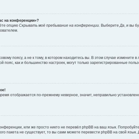
час на конференции»?
дёте опцию
Скрывать моё пребывание на конференции
. Выберите
Да
, и вы 
зователем.
вому поясу, а не к тому, в котором находитесь вы. В этом случае измените в 
овой пояс, как и большинство настроек, могут только зарегистрированные пол
ое!
о время отображается по-прежнему неверное, значит, неправильно установле
онференции, или же просто никто не перевёл phpBB на ваш язык. Попробуйт
вого пакета не существует, то вы сами можете перевести phpBB на свой язы