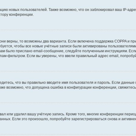
ию новых пользователей. Также возможно, что он заблокировал ваш IP-адре
атору конференции.
они верны, то возможны два варианта. Если включена поддержка COPPA и при 
уется, чтобы все новые учётные записи были активированы пользователями
ам было прислано email-сообщение, следуйте полученным инструкциям. Если
пам-фильтром. Если вы уверены, что ввели правильный адрес email, попробу
едитесь, что вы правильно вводите имя пользователя и пароль. Если данные
Также возможно, что допущена ошибка в конфигурации конференции, свяжитес
вал или удалил вашу учётную запись. Кроме того, многие конференции перио
ных. Если это произошло, попробуйте зарегистрироваться снова и активнее 