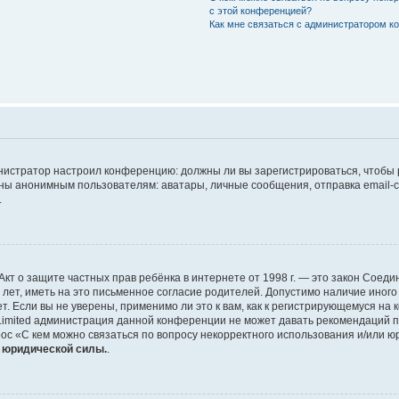
с этой конференцией?
Как мне связаться с администратором 
дминистратор настроил конференцию: должны ли вы зарегистрироваться, чтобы
 анонимным пользователям: аватары, личные сообщения, отправка email-сооб
.
 или Акт о защите частных прав ребёнка в интернете от 1998 г. — это закон Со
т, иметь на это письменное согласие родителей. Допустимо наличие иного
 Если вы не уверены, применимо ли это к вам, как к регистрирующемуся на 
Limited администрация данной конференции не может давать рекомендаций 
ос «С кем можно связаться по вопросу некорректного использования и/или ю
т юридической силы.
.