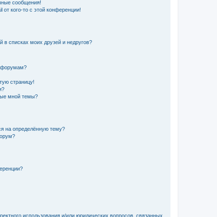
чные сообщения!
 от кого-то с этой конференции!
й в списках моих друзей и недругов?
и форумам?
стую страницу!
и?
ные мной темы?
ься на определённую тему?
форум?
ференции?
рректного использования и/или юридических вопросов, связанных