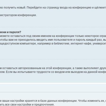
егко получить новый. Перейдите на страницу входа на конференцию и щёлкни
инистратором конференции.
мени и пароля?
сможете оставаться под своим именем на конференции только некоторое огран
 чтобы вам не приходилось вводить имя пользователя и пароль каждый раз, 
щедоступном компьютере, например в библиотеке, интернет-кафе, университе
ам оставаться авторизованным на этой конференции, а также выполняют друг
ом. Если вы испытываете трудности со входом или выходом на данной конфе
е ваши настройки хранятся в базе данных конференции. Чтобы изменить их,
ить все свои настройки и предпочтения.