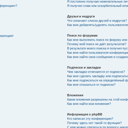
Я постоянно получаю нежелательные ли
нференции»?
Я получил спам или оскорбительный email
Друзья и недруги
Что означают списки друзей и недругов?
Как мне добавлять/удалять пользователе
Поиск по форумам
ференцию!
Как мне выполнить поиск по форуму ил
Почему мой поиск не даёт результатов?
В результате моего поиска я получил пу
Как мне найти пользователя конференци
Как мне найти свои сообщения и создан
Подписки и закладки
Чем закладки отличаются от подписок?
Как мне сделать закладку или подписат
Как мне подписаться на определённый 
Как мне отказаться от подписки?
Вложения
Какие вложения разрешены на этой кон
Как мне найти мои вложения?
Информация о phpBB
Кто написал эту конференцию?
Почему здесь нет такой-то функции?
С кем можно связаться по вопросу неко