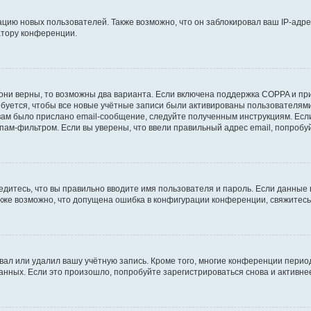
ию новых пользователей. Также возможно, что он заблокировал ваш IP-адре
атору конференции.
они верны, то возможны два варианта. Если включена поддержка COPPA и при 
уется, чтобы все новые учётные записи были активированы пользователями
ам было прислано email-сообщение, следуйте полученным инструкциям. Если
пам-фильтром. Если вы уверены, что ввели правильный адрес email, попробу
едитесь, что вы правильно вводите имя пользователя и пароль. Если данные
Также возможно, что допущена ошибка в конфигурации конференции, свяжитес
вал или удалил вашу учётную запись. Кроме того, многие конференции перио
ных. Если это произошло, попробуйте зарегистрироваться снова и активнее 