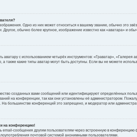
ователя?
зображения. Одно из них может относиться к вашему званию, обычно это звёзд
. Другое, обычно более крупное, изображение известно как «аватара» и обы
ь аватару с использованием четырёх инструментов: «Граватар», «Галерея а
, а также какие типы аватар могут быть доступны. Если вы не можете испол
чество созданных вами сообщений или идентифицируют определённых польз
аний на конференции, так как они установлены её администратором. Пожал
е. На большинстве конференций это запрещено, и модератор или администра
ти на конференцию!
ь email-сообщения другим пользователям через встроенную в конференцию ф
ь злоупотребления почтовой системой анонимными пользователями.