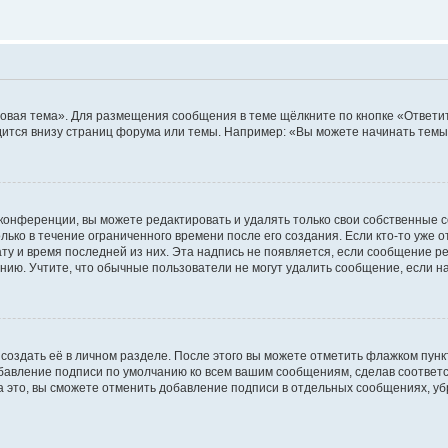
овая тема». Для размещения сообщения в теме щёлкните по кнопке «Ответит
ится внизу страниц форума или темы. Например: «Вы можете начинать темы»
конференции, вы можете редактировать и удалять только свои собственные 
ько в течение ограниченного времени после его создания. Если кто-то уже 
дату и время последней из них. Эта надпись не появляется, если сообщение 
ию. Учтите, что обычные пользователи не могут удалить сообщение, если на 
создать её в личном разделе. После этого вы можете отметить флажком пун
обавление подписи по умолчанию ко всем вашим сообщениям, сделав соотве
а это, вы сможете отменить добавление подписи в отдельных сообщениях, у