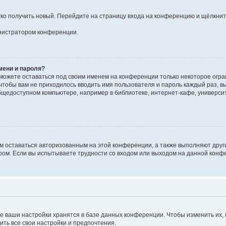
егко получить новый. Перейдите на страницу входа на конференцию и щёлкни
инистратором конференции.
мени и пароля?
сможете оставаться под своим именем на конференции только некоторое огран
 чтобы вам не приходилось вводить имя пользователя и пароль каждый раз, 
щедоступном компьютере, например в библиотеке, интернет-кафе, университе
ам оставаться авторизованным на этой конференции, а также выполняют друг
ом. Если вы испытываете трудности со входом или выходом на данной конфе
е ваши настройки хранятся в базе данных конференции. Чтобы изменить их,
ить все свои настройки и предпочтения.