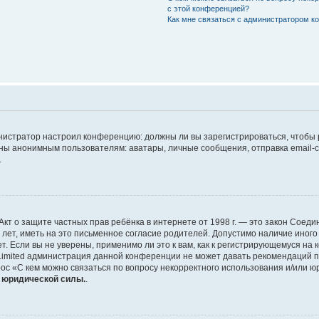
с этой конференцией?
Как мне связаться с администратором 
дминистратор настроил конференцию: должны ли вы зарегистрироваться, чтобы
 анонимным пользователям: аватары, личные сообщения, отправка email-сооб
.
 или Акт о защите частных прав ребёнка в интернете от 1998 г. — это закон Со
т, иметь на это письменное согласие родителей. Допустимо наличие иного
 Если вы не уверены, применимо ли это к вам, как к регистрирующемуся на 
Limited администрация данной конференции не может давать рекомендаций 
ос «С кем можно связаться по вопросу некорректного использования и/или ю
т юридической силы.
.