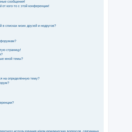
чные сообщения!
 от кого-то с этой конференции!
й в списках моих друзей и недругов?
и форумам?
стую страницу!
и?
ные мной темы?
ься на определённую тему?
форум?
ференции?
рректного использования и/или юридических вопросов, связанных