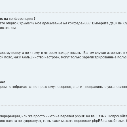
час на конференции»?
дёте опцию
Скрывать моё пребывание на конференции
. Выберите
Да
, и вы 
зователем.
вому поясу, а не к тому, в котором находитесь вы. В этом случае измените в 
овой пояс, как и большинство настроек, могут только зарегистрированные пол
ое!
о время отображается по-прежнему неверное, значит, неправильно установле
онференции, или же просто никто не перевёл phpBB на ваш язык. Попробуйт
вого пакета не существует, то вы сами можете перевести phpBB на свой язы