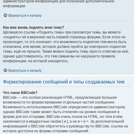
администратором конференции для получения дополнительной
информации.
Вернуться к началу
Как мне вновь поднять мою тему?
Щёлкнув по ссылке «Поднять тему» при просмотре темы, вы можете
«поднять» её в верхнюю часть первой страницы форума. Если этого не
происходит, то это означает, что возможность поднятия тем могла быть
отключена, или время, которое должно пройти до повторного поднятия
темы, ещё не прошло. Также можно поднять тему, просто ответив на неё,
однако удостоверьтесь, что тем самым вы не нарушаете правила
конференции, на которой находитесь.
Вернуться к началу
Форматирование сообщений и типы создаваемых тем
Что такое BBCode?
BBCode — это особая реализация HTML, предлагающая большие
возможности по форматированию отдельных частей сообщения.
Возможность использования BBCode определяется администратором,
однако BBCode также может быть отключён на уровне сообщения в
форме для его отправки. BBCode очень похож на HTML, но теги в нём
заключаются в квадратные скобки [ и ], а не в < и >. За дополнительной
информацией о BBCode обратитесь к руководству по BBCode, ссылка на
которое доступна из формы отправки сообщений.