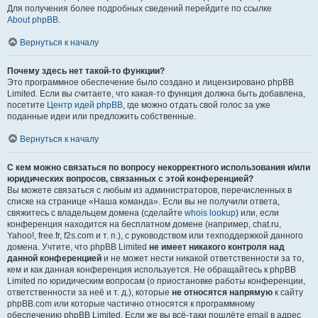
Для получения более подробных сведений перейдите по ссылке
About phpBB
.
Вернуться к началу
Почему здесь нет такой-то функции?
Это программное обеспечение было создано и лицензировано phpBB
Limited. Если вы считаете, что какая-то функция должна быть добавлена,
посетите
Центр идей phpBB
, где можно отдать свой голос за уже
поданные идеи или предложить собственные.
Вернуться к началу
С кем можно связаться по вопросу некорректного использования и/или
юридических вопросов, связанных с этой конференцией?
Вы можете связаться с любым из администраторов, перечисленных в
списке на странице «Наша команда». Если вы не получили ответа,
свяжитесь с владельцем домена (сделайте
whois lookup
) или, если
конференция находится на бесплатном домене (например, chat.ru,
Yahoo!, free.fr, f2s.com и т. п.), с руководством или техподдержкой данного
домена. Учтите, что phpBB Limited
не имеет никакого контроля над
данной конференцией
и не может нести никакой ответственности за то,
кем и как данная конференция используется. Не обращайтесь к phpBB
Limited по юридическим вопросам (о приостановке работы конференции,
ответственности за неё и т. д.), которые
не относятся напрямую
к сайту
phpBB.com или которые частично относятся к программному
обеспечению phpBB Limited. Если же вы всё-таки пошлёте email в адрес