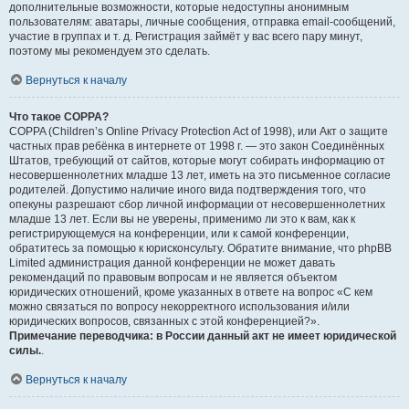
дополнительные возможности, которые недоступны анонимным
пользователям: аватары, личные сообщения, отправка email-сообщений,
участие в группах и т. д. Регистрация займёт у вас всего пару минут,
поэтому мы рекомендуем это сделать.
Вернуться к началу
Что такое COPPA?
COPPA (Children’s Online Privacy Protection Act of 1998), или Акт о защите
частных прав ребёнка в интернете от 1998 г. — это закон Соединённых
Штатов, требующий от сайтов, которые могут собирать информацию от
несовершеннолетних младше 13 лет, иметь на это письменное согласие
родителей. Допустимо наличие иного вида подтверждения того, что
опекуны разрешают сбор личной информации от несовершеннолетних
младше 13 лет. Если вы не уверены, применимо ли это к вам, как к
регистрирующемуся на конференции, или к самой конференции,
обратитесь за помощью к юрисконсульту. Обратите внимание, что phpBB
Limited администрация данной конференции не может давать
рекомендаций по правовым вопросам и не является объектом
юридических отношений, кроме указанных в ответе на вопрос «С кем
можно связаться по вопросу некорректного использования и/или
юридических вопросов, связанных с этой конференцией?».
Примечание переводчика: в России данный акт не имеет юридической
силы.
.
Вернуться к началу