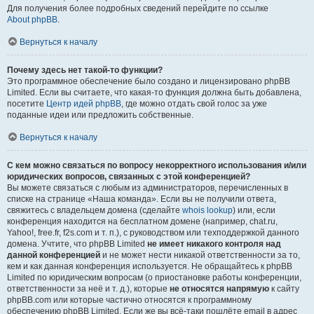
Для получения более подробных сведений перейдите по ссылке
About phpBB
.
Вернуться к началу
Почему здесь нет такой-то функции?
Это программное обеспечение было создано и лицензировано phpBB
Limited. Если вы считаете, что какая-то функция должна быть добавлена,
посетите
Центр идей phpBB
, где можно отдать свой голос за уже
поданные идеи или предложить собственные.
Вернуться к началу
С кем можно связаться по вопросу некорректного использования и/или
юридических вопросов, связанных с этой конференцией?
Вы можете связаться с любым из администраторов, перечисленных в
списке на странице «Наша команда». Если вы не получили ответа,
свяжитесь с владельцем домена (сделайте
whois lookup
) или, если
конференция находится на бесплатном домене (например, chat.ru,
Yahoo!, free.fr, f2s.com и т. п.), с руководством или техподдержкой данного
домена. Учтите, что phpBB Limited
не имеет никакого контроля над
данной конференцией
и не может нести никакой ответственности за то,
кем и как данная конференция используется. Не обращайтесь к phpBB
Limited по юридическим вопросам (о приостановке работы конференции,
ответственности за неё и т. д.), которые
не относятся напрямую
к сайту
phpBB.com или которые частично относятся к программному
обеспечению phpBB Limited. Если же вы всё-таки пошлёте email в адрес