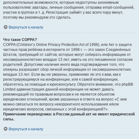
дополнительные возможности, которые недоступны анонимным
пользователям: аватары, личные сообщения, отправка email-сообщений,
участие в группах и т. д. Регистрация займёт у вас всего пару минут,
поэтому мы рекомендуем это сделать.
Вернуться к началу
Что такое COPPA?
COPPA (Children’s Online Privacy Protection Act of 1998), или Акт о защите
частных прав ребёнка в интернете от 1998 г. — это закон Соединённых
Штатов, требующий от сайтов, которые могут собирать информацию от
несовершеннолетних младше 13 лет, иметь на это письменное согласие
родителей. Допустимо наличие иного вида подтверждения того, что
опекуны разрешают сбор личной информации от несовершеннолетних
младше 13 лет. Если вы не уверены, применимо ли это к вам, как к
регистрирующемуся на конференции, или к самой конференции,
обратитесь за помощью к юрисконсульту. Обратите внимание, что phpBB
Limited администрация данной конференции не может давать
рекомендаций по правовым вопросам и не является объектом
юридических отношений, кроме указанных в ответе на вопрос «С кем
можно связаться по вопросу некорректного использования и/или
юридических вопросов, связанных с этой конференцией?».
Примечание переводчика: в России данный акт не имеет юридической
силы.
.
Вернуться к началу