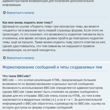
администратором конференции для получения дополнительной
информации.
Вернуться к началу
Как мне вновь поднять мою тему?
Щёлкнув по ссылке «Поднять тему» при просмотре темы, вы можете
«поднять» её в верхнюю часть первой страницы форума. Если этого не
происходит, то это означает, что возможность поднятия тем могла быть
отключена, или время, которое должно пройти до повторного поднятия
темы, ещё не прошло. Также можно поднять тему, просто ответив на неё,
однако удостоверьтесь, что тем самым вы не нарушаете правила
конференции, на которой находитесь.
Вернуться к началу
Форматирование сообщений и типы создаваемых тем
Что такое BBCode?
BBCode — это особая реализация HTML, предлагающая большие
возможности по форматированию отдельных частей сообщения.
Возможность использования BBCode определяется администратором,
однако BBCode также может быть отключён на уровне сообщения в
форме для его отправки. BBCode очень похож на HTML, но теги в нём
заключаются в квадратные скобки [ и ], а не в < и >. За дополнительной
информацией о BBCode обратитесь к руководству по BBCode, ссылка на
которое доступна из формы отправки сообщений.