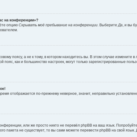
час на конференции»?
дёте опцию
Скрывать моё пребывание на конференции
. Выберите
Да
, и вы 
зователем.
вому поясу, а не к тому, в котором находитесь вы. В этом случае измените в 
овой пояс, как и большинство настроек, могут только зарегистрированные пол
ое!
о время отображается по-прежнему неверное, значит, неправильно установле
онференции, или же просто никто не перевёл phpBB на ваш язык. Попробуйт
вого пакета не существует, то вы сами можете перевести phpBB на свой язы