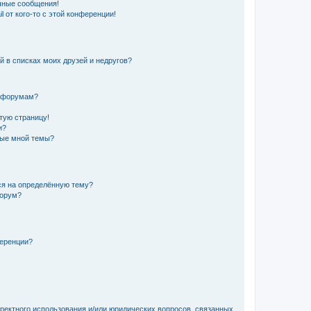
чные сообщения!
 от кого-то с этой конференции!
й в списках моих друзей и недругов?
и форумам?
стую страницу!
и?
ные мной темы?
ься на определённую тему?
форум?
ференции?
рректного использования и/или юридических вопросов, связанных