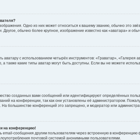
ователя?
зображения. Одно из них может относиться к вашему званию, обычно это звёзд
. Другое, обычно более крупное, изображение известно как «аватара» и обы
ь аватару с использованием четырёх инструментов: «Граватар», «Галерея а
, а также какие типы аватар могут быть доступны. Если вы не можете испол
чество созданных вами сообщений или идентифицируют определённых польз
аний на конференции, так как они установлены её администратором. Пожал
е. На большинстве конференций это запрещено, и модератор или администра
ти на конференцию!
ь email-сообщения другим пользователям через встроенную в конференцию ф
ь злоупотребления почтовой системой анонимными пользователями.