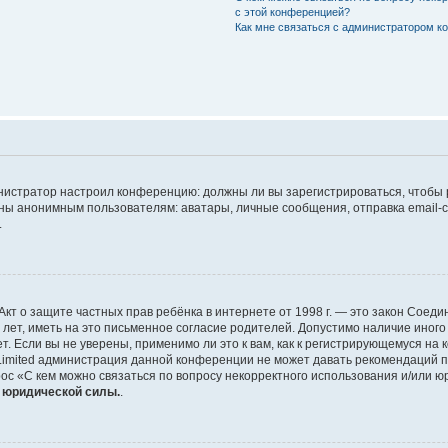
с этой конференцией?
Как мне связаться с администратором 
дминистратор настроил конференцию: должны ли вы зарегистрироваться, чтобы
 анонимным пользователям: аватары, личные сообщения, отправка email-сооб
.
 или Акт о защите частных прав ребёнка в интернете от 1998 г. — это закон Со
т, иметь на это письменное согласие родителей. Допустимо наличие иного
 Если вы не уверены, применимо ли это к вам, как к регистрирующемуся на 
Limited администрация данной конференции не может давать рекомендаций 
ос «С кем можно связаться по вопросу некорректного использования и/или ю
т юридической силы.
.