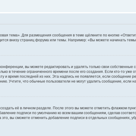
овая тема». Для размещения сообщения в теме щёлкните по кнопке «Ответит
ится внизу страниц форума или темы. Например: «Вы можете начинать темы»
конференции, вы можете редактировать и удалять только свои собственные 
ько в течение ограниченного времени после его создания. Если кто-то уже 
дату и время последней из них. Эта надпись не появляется, если сообщение 
ию. Учтите, что обычные пользователи не могут удалить сообщение, если на 
создать её в личном разделе. После этого вы можете отметить флажком пун
обавление подписи по умолчанию ко всем вашим сообщениям, сделав соотве
а это, вы сможете отменить добавление подписи в отдельных сообщениях, у