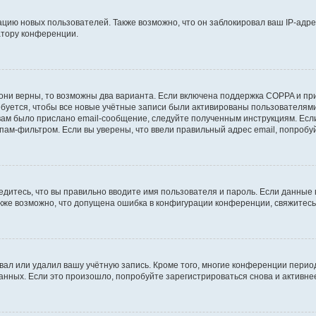
ию новых пользователей. Также возможно, что он заблокировал ваш IP-адре
атору конференции.
они верны, то возможны два варианта. Если включена поддержка COPPA и при 
уется, чтобы все новые учётные записи были активированы пользователями
ам было прислано email-сообщение, следуйте полученным инструкциям. Если
пам-фильтром. Если вы уверены, что ввели правильный адрес email, попробу
едитесь, что вы правильно вводите имя пользователя и пароль. Если данные
Также возможно, что допущена ошибка в конфигурации конференции, свяжитес
вал или удалил вашу учётную запись. Кроме того, многие конференции перио
ных. Если это произошло, попробуйте зарегистрироваться снова и активнее 