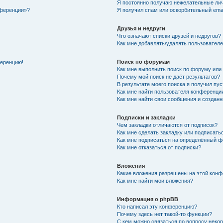
Я постоянно получаю нежелательные ли
нференции»?
Я получил спам или оскорбительный email
Друзья и недруги
Что означают списки друзей и недругов?
Как мне добавлять/удалять пользователе
Поиск по форумам
ференцию!
Как мне выполнить поиск по форуму ил
Почему мой поиск не даёт результатов?
В результате моего поиска я получил пу
Как мне найти пользователя конференци
Как мне найти свои сообщения и создан
Подписки и закладки
Чем закладки отличаются от подписок?
Как мне сделать закладку или подписат
Как мне подписаться на определённый 
Как мне отказаться от подписки?
Вложения
Какие вложения разрешены на этой кон
Как мне найти мои вложения?
Информация о phpBB
Кто написал эту конференцию?
Почему здесь нет такой-то функции?
С кем можно связаться по вопросу неко