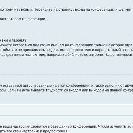
егко получить новый. Перейдите на страницу входа на конференцию и щёлкни
инистратором конференции.
мени и пароля?
сможете оставаться под своим именем на конференции только некоторое огран
 чтобы вам не приходилось вводить имя пользователя и пароль каждый раз, 
щедоступном компьютере, например в библиотеке, интернет-кафе, университе
ам оставаться авторизованным на этой конференции, а также выполняют друг
ом. Если вы испытываете трудности со входом или выходом на данной конфе
е ваши настройки хранятся в базе данных конференции. Чтобы изменить их,
ить все свои настройки и предпочтения.