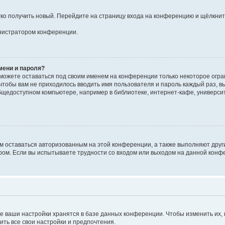
егко получить новый. Перейдите на страницу входа на конференцию и щёлкни
инистратором конференции.
мени и пароля?
сможете оставаться под своим именем на конференции только некоторое огран
 чтобы вам не приходилось вводить имя пользователя и пароль каждый раз, 
щедоступном компьютере, например в библиотеке, интернет-кафе, университе
ам оставаться авторизованным на этой конференции, а также выполняют друг
ом. Если вы испытываете трудности со входом или выходом на данной конфе
е ваши настройки хранятся в базе данных конференции. Чтобы изменить их,
ить все свои настройки и предпочтения.