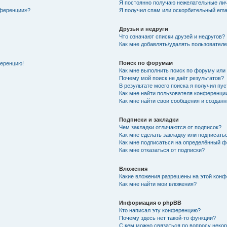
Я постоянно получаю нежелательные ли
нференции»?
Я получил спам или оскорбительный email
Друзья и недруги
Что означают списки друзей и недругов?
Как мне добавлять/удалять пользователе
Поиск по форумам
ференцию!
Как мне выполнить поиск по форуму ил
Почему мой поиск не даёт результатов?
В результате моего поиска я получил пу
Как мне найти пользователя конференци
Как мне найти свои сообщения и создан
Подписки и закладки
Чем закладки отличаются от подписок?
Как мне сделать закладку или подписат
Как мне подписаться на определённый 
Как мне отказаться от подписки?
Вложения
Какие вложения разрешены на этой кон
Как мне найти мои вложения?
Информация о phpBB
Кто написал эту конференцию?
Почему здесь нет такой-то функции?
С кем можно связаться по вопросу неко