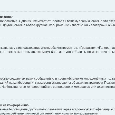
ователя?
зображения. Одно из них может относиться к вашему званию, обычно это звёзд
. Другое, обычно более крупное, изображение известно как «аватара» и обы
ь аватару с использованием четырёх инструментов: «Граватар», «Галерея а
, а также какие типы аватар могут быть доступны. Если вы не можете испол
чество созданных вами сообщений или идентифицируют определённых польз
аний на конференции, так как они установлены её администратором. Пожал
е. На большинстве конференций это запрещено, и модератор или администра
ти на конференцию!
ь email-сообщения другим пользователям через встроенную в конференцию ф
ь злоупотребления почтовой системой анонимными пользователями.