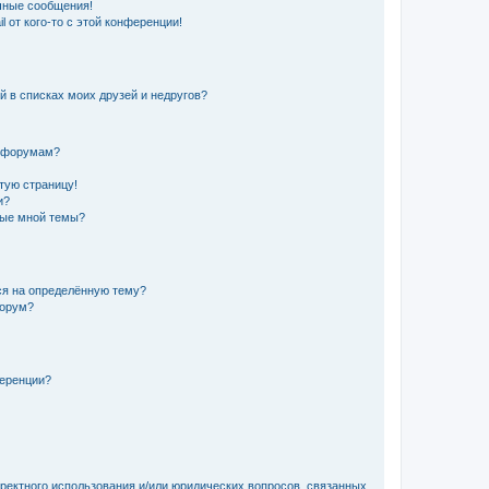
чные сообщения!
 от кого-то с этой конференции!
й в списках моих друзей и недругов?
и форумам?
стую страницу!
и?
ные мной темы?
ься на определённую тему?
форум?
ференции?
рректного использования и/или юридических вопросов, связанных