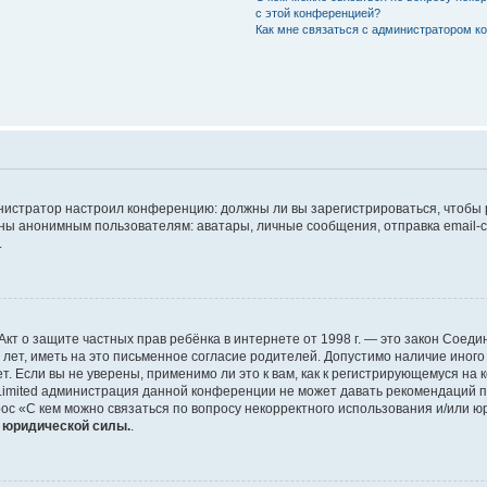
с этой конференцией?
Как мне связаться с администратором 
дминистратор настроил конференцию: должны ли вы зарегистрироваться, чтобы
 анонимным пользователям: аватары, личные сообщения, отправка email-сооб
.
 или Акт о защите частных прав ребёнка в интернете от 1998 г. — это закон Со
т, иметь на это письменное согласие родителей. Допустимо наличие иного
 Если вы не уверены, применимо ли это к вам, как к регистрирующемуся на 
Limited администрация данной конференции не может давать рекомендаций 
ос «С кем можно связаться по вопросу некорректного использования и/или ю
т юридической силы.
.