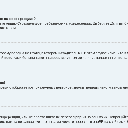
час на конференции»?
дёте опцию
Скрывать моё пребывание на конференции
. Выберите
Да
, и вы 
зователем.
вому поясу, а не к тому, в котором находитесь вы. В этом случае измените в 
овой пояс, как и большинство настроек, могут только зарегистрированные пол
ое!
о время отображается по-прежнему неверное, значит, неправильно установле
онференции, или же просто никто не перевёл phpBB на ваш язык. Попробуйт
вого пакета не существует, то вы сами можете перевести phpBB на свой язы