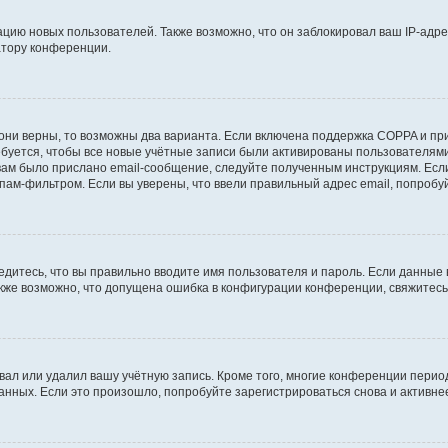
ию новых пользователей. Также возможно, что он заблокировал ваш IP-адре
атору конференции.
они верны, то возможны два варианта. Если включена поддержка COPPA и при 
уется, чтобы все новые учётные записи были активированы пользователями
ам было прислано email-сообщение, следуйте полученным инструкциям. Если
пам-фильтром. Если вы уверены, что ввели правильный адрес email, попробу
едитесь, что вы правильно вводите имя пользователя и пароль. Если данные
Также возможно, что допущена ошибка в конфигурации конференции, свяжитес
вал или удалил вашу учётную запись. Кроме того, многие конференции перио
ных. Если это произошло, попробуйте зарегистрироваться снова и активнее 