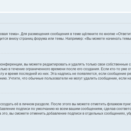
овая тема». Для размещения сообщения в теме щёлкните по кнопке «Ответит
ится внизу страниц форума или темы. Например: «Вы можете начинать темы»
конференции, вы можете редактировать и удалять только свои собственные 
ько в течение ограниченного времени после его создания. Если кто-то уже 
дату и время последней из них. Эта надпись не появляется, если сообщение 
ию. Учтите, что обычные пользователи не могут удалить сообщение, если на 
создать её в личном разделе. После этого вы можете отметить флажком пун
обавление подписи по умолчанию ко всем вашим сообщениям, сделав соотве
а это, вы сможете отменить добавление подписи в отдельных сообщениях, у