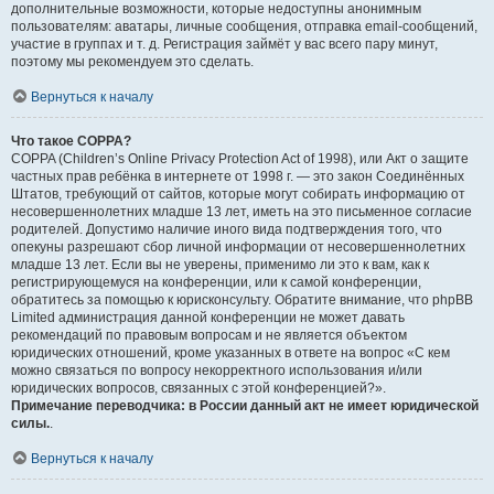
дополнительные возможности, которые недоступны анонимным
пользователям: аватары, личные сообщения, отправка email-сообщений,
участие в группах и т. д. Регистрация займёт у вас всего пару минут,
поэтому мы рекомендуем это сделать.
Вернуться к началу
Что такое COPPA?
COPPA (Children’s Online Privacy Protection Act of 1998), или Акт о защите
частных прав ребёнка в интернете от 1998 г. — это закон Соединённых
Штатов, требующий от сайтов, которые могут собирать информацию от
несовершеннолетних младше 13 лет, иметь на это письменное согласие
родителей. Допустимо наличие иного вида подтверждения того, что
опекуны разрешают сбор личной информации от несовершеннолетних
младше 13 лет. Если вы не уверены, применимо ли это к вам, как к
регистрирующемуся на конференции, или к самой конференции,
обратитесь за помощью к юрисконсульту. Обратите внимание, что phpBB
Limited администрация данной конференции не может давать
рекомендаций по правовым вопросам и не является объектом
юридических отношений, кроме указанных в ответе на вопрос «С кем
можно связаться по вопросу некорректного использования и/или
юридических вопросов, связанных с этой конференцией?».
Примечание переводчика: в России данный акт не имеет юридической
силы.
.
Вернуться к началу