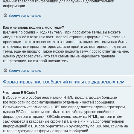
администратором конференции для получения дополнительной
информации.
Вернуться к началу
Как мне вновь поднять мою тему?
Щёлкнув по ссылке «Поднять тему» при просмотре темы, вы можете
«поднять» её в верхнюю часть первой страницы форума. Если этого не
происходит, то это означает, что возможность поднятия тем могла быть
отключена, или время, которое должно пройти до повторного поднятия
темы, ещё не прошло. Также можно поднять тему, просто ответив на неё,
однако удостоверьтесь, что тем самым вы не нарушаете правила
конференции, на которой находитесь.
Вернуться к началу
Форматирование сообщений и типы создаваемых тем
Что такое BBCode?
BBCode — это особая реализация HTML, предлагающая большие
возможности по форматированию отдельных частей сообщения.
Возможность использования BBCode определяется администратором,
однако BBCode также может быть отключён на уровне сообщения в
форме для его отправки. BBCode очень похож на HTML, но теги в нём
заключаются в квадратные скобки [ и ], а не в < и >. За дополнительной
информацией о BBCode обратитесь к руководству по BBCode, ссылка на
которое доступна из формы отправки сообщений.