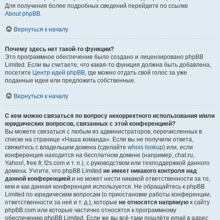
Для получения более подробных сведений перейдите по ссылке
About phpBB
.
Вернуться к началу
Почему здесь нет такой-то функции?
Это программное обеспечение было создано и лицензировано phpBB
Limited. Если вы считаете, что какая-то функция должна быть добавлена,
посетите
Центр идей phpBB
, где можно отдать свой голос за уже
поданные идеи или предложить собственные.
Вернуться к началу
С кем можно связаться по вопросу некорректного использования и/или
юридических вопросов, связанных с этой конференцией?
Вы можете связаться с любым из администраторов, перечисленных в
списке на странице «Наша команда». Если вы не получили ответа,
свяжитесь с владельцем домена (сделайте
whois lookup
) или, если
конференция находится на бесплатном домене (например, chat.ru,
Yahoo!, free.fr, f2s.com и т. п.), с руководством или техподдержкой данного
домена. Учтите, что phpBB Limited
не имеет никакого контроля над
данной конференцией
и не может нести никакой ответственности за то,
кем и как данная конференция используется. Не обращайтесь к phpBB
Limited по юридическим вопросам (о приостановке работы конференции,
ответственности за неё и т. д.), которые
не относятся напрямую
к сайту
phpBB.com или которые частично относятся к программному
обеспечению phpBB Limited. Если же вы всё-таки пошлёте email в адрес