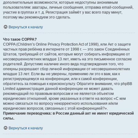
дополнительные возможности, которые недоступны анонимным
пользователям: аватары, личные сообщения, отправка email-сообщений,
участие в группах и т. д. Регистрация займёт у вас всего пару минут,
поэтому мы рекомендуем это сделать.
Вернуться к началу
Что такое COPPA?
COPPA (Children’s Online Privacy Protection Act of 1998), или Акт о защите
частных прав ребёнка в интернете от 1998 г. — это закон Соединённых
Штатов, требующий от сайтов, которые могут собирать информацию от
несовершеннолетних младше 13 лет, иметь на это письменное согласие
родителей. Допустимо наличие иного вида подтверждения того, что
опекуны разрешают сбор личной информации от несовершеннолетних
младше 13 лет. Если вы не уверены, применимо ли это к вам, как к
регистрирующемуся на конференции, или к самой конференции,
обратитесь за помощью к юрисконсульту. Обратите внимание, что phpBB
Limited администрация данной конференции не может давать
рекомендаций по правовым вопросам и не является объектом
юридических отношений, кроме указанных в ответе на вопрос «С кем
можно связаться по вопросу некорректного использования и/или
юридических вопросов, связанных с этой конференцией?».
Примечание переводчика: в России данный акт не имеет юридической
силы.
.
Вернуться к началу