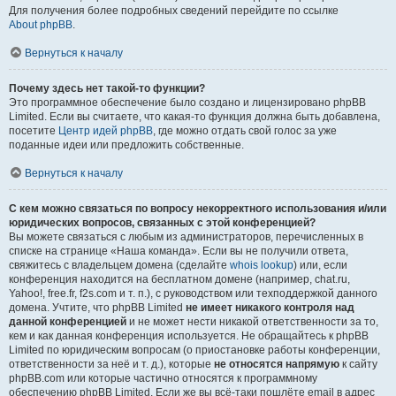
Для получения более подробных сведений перейдите по ссылке
About phpBB
.
Вернуться к началу
Почему здесь нет такой-то функции?
Это программное обеспечение было создано и лицензировано phpBB
Limited. Если вы считаете, что какая-то функция должна быть добавлена,
посетите
Центр идей phpBB
, где можно отдать свой голос за уже
поданные идеи или предложить собственные.
Вернуться к началу
С кем можно связаться по вопросу некорректного использования и/или
юридических вопросов, связанных с этой конференцией?
Вы можете связаться с любым из администраторов, перечисленных в
списке на странице «Наша команда». Если вы не получили ответа,
свяжитесь с владельцем домена (сделайте
whois lookup
) или, если
конференция находится на бесплатном домене (например, chat.ru,
Yahoo!, free.fr, f2s.com и т. п.), с руководством или техподдержкой данного
домена. Учтите, что phpBB Limited
не имеет никакого контроля над
данной конференцией
и не может нести никакой ответственности за то,
кем и как данная конференция используется. Не обращайтесь к phpBB
Limited по юридическим вопросам (о приостановке работы конференции,
ответственности за неё и т. д.), которые
не относятся напрямую
к сайту
phpBB.com или которые частично относятся к программному
обеспечению phpBB Limited. Если же вы всё-таки пошлёте email в адрес