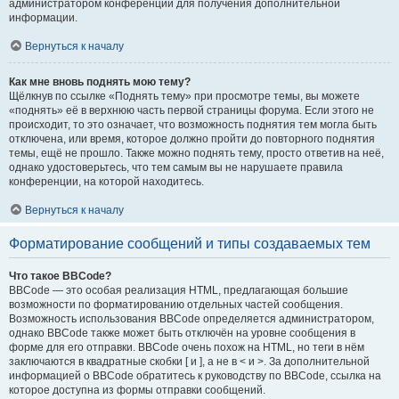
администратором конференции для получения дополнительной
информации.
Вернуться к началу
Как мне вновь поднять мою тему?
Щёлкнув по ссылке «Поднять тему» при просмотре темы, вы можете
«поднять» её в верхнюю часть первой страницы форума. Если этого не
происходит, то это означает, что возможность поднятия тем могла быть
отключена, или время, которое должно пройти до повторного поднятия
темы, ещё не прошло. Также можно поднять тему, просто ответив на неё,
однако удостоверьтесь, что тем самым вы не нарушаете правила
конференции, на которой находитесь.
Вернуться к началу
Форматирование сообщений и типы создаваемых тем
Что такое BBCode?
BBCode — это особая реализация HTML, предлагающая большие
возможности по форматированию отдельных частей сообщения.
Возможность использования BBCode определяется администратором,
однако BBCode также может быть отключён на уровне сообщения в
форме для его отправки. BBCode очень похож на HTML, но теги в нём
заключаются в квадратные скобки [ и ], а не в < и >. За дополнительной
информацией о BBCode обратитесь к руководству по BBCode, ссылка на
которое доступна из формы отправки сообщений.