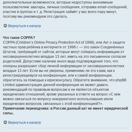
дополнительные возможности, которые недоступны анонимным
пользователям: аватары, личные сообщения, отправка email-сообщений,
участие в группах и т. д. Регистрация займёт у вас всего пару минут,
поэтому мы рекомендуем это сделать.
Вернуться к началу
Что такое COPPA?
COPPA (Children’s Online Privacy Protection Act of 1998), или Акт о защите
частных прав ребёнка в интернете от 1998 г. — это закон Соединённых
Штатов, требующий от сайтов, которые могут собирать информацию от
несовершеннолетних младше 13 лет, иметь на это письменное согласие
родителей. Допустимо наличие иного вида подтверждения того, что
опекуны разрешают сбор личной информации от несовершеннолетних
младше 13 лет. Если вы не уверены, применимо ли это к вам, как к
регистрирующемуся на конференции, или к самой конференции,
обратитесь за помощью к юрисконсульту. Обратите внимание, что phpBB
Limited администрация данной конференции не может давать
рекомендаций по правовым вопросам и не является объектом
юридических отношений, кроме указанных в ответе на вопрос «С кем
можно связаться по вопросу некорректного использования и/или
юридических вопросов, связанных с этой конференцией?».
Примечание переводчика: в России данный акт не имеет юридической
силы.
.
Вернуться к началу