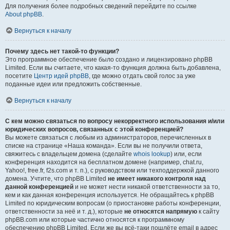
Для получения более подробных сведений перейдите по ссылке
About phpBB
.
Вернуться к началу
Почему здесь нет такой-то функции?
Это программное обеспечение было создано и лицензировано phpBB
Limited. Если вы считаете, что какая-то функция должна быть добавлена,
посетите
Центр идей phpBB
, где можно отдать свой голос за уже
поданные идеи или предложить собственные.
Вернуться к началу
С кем можно связаться по вопросу некорректного использования и/или
юридических вопросов, связанных с этой конференцией?
Вы можете связаться с любым из администраторов, перечисленных в
списке на странице «Наша команда». Если вы не получили ответа,
свяжитесь с владельцем домена (сделайте
whois lookup
) или, если
конференция находится на бесплатном домене (например, chat.ru,
Yahoo!, free.fr, f2s.com и т. п.), с руководством или техподдержкой данного
домена. Учтите, что phpBB Limited
не имеет никакого контроля над
данной конференцией
и не может нести никакой ответственности за то,
кем и как данная конференция используется. Не обращайтесь к phpBB
Limited по юридическим вопросам (о приостановке работы конференции,
ответственности за неё и т. д.), которые
не относятся напрямую
к сайту
phpBB.com или которые частично относятся к программному
обеспечению phpBB Limited. Если же вы всё-таки пошлёте email в адрес