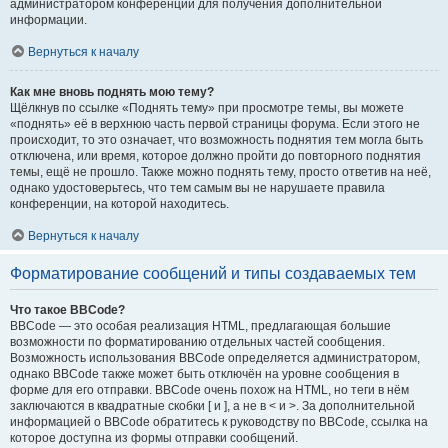
администратором конференции для получения дополнительной
информации.
Вернуться к началу
Как мне вновь поднять мою тему?
Щёлкнув по ссылке «Поднять тему» при просмотре темы, вы можете
«поднять» её в верхнюю часть первой страницы форума. Если этого не
происходит, то это означает, что возможность поднятия тем могла быть
отключена, или время, которое должно пройти до повторного поднятия
темы, ещё не прошло. Также можно поднять тему, просто ответив на неё,
однако удостоверьтесь, что тем самым вы не нарушаете правила
конференции, на которой находитесь.
Вернуться к началу
Форматирование сообщений и типы создаваемых тем
Что такое BBCode?
BBCode — это особая реализация HTML, предлагающая большие
возможности по форматированию отдельных частей сообщения.
Возможность использования BBCode определяется администратором,
однако BBCode также может быть отключён на уровне сообщения в
форме для его отправки. BBCode очень похож на HTML, но теги в нём
заключаются в квадратные скобки [ и ], а не в < и >. За дополнительной
информацией о BBCode обратитесь к руководству по BBCode, ссылка на
которое доступна из формы отправки сообщений.