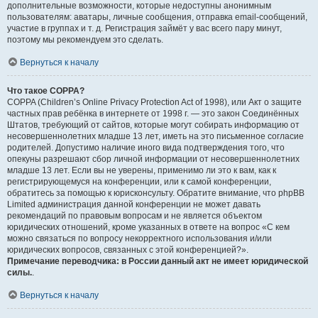
дополнительные возможности, которые недоступны анонимным
пользователям: аватары, личные сообщения, отправка email-сообщений,
участие в группах и т. д. Регистрация займёт у вас всего пару минут,
поэтому мы рекомендуем это сделать.
Вернуться к началу
Что такое COPPA?
COPPA (Children’s Online Privacy Protection Act of 1998), или Акт о защите
частных прав ребёнка в интернете от 1998 г. — это закон Соединённых
Штатов, требующий от сайтов, которые могут собирать информацию от
несовершеннолетних младше 13 лет, иметь на это письменное согласие
родителей. Допустимо наличие иного вида подтверждения того, что
опекуны разрешают сбор личной информации от несовершеннолетних
младше 13 лет. Если вы не уверены, применимо ли это к вам, как к
регистрирующемуся на конференции, или к самой конференции,
обратитесь за помощью к юрисконсульту. Обратите внимание, что phpBB
Limited администрация данной конференции не может давать
рекомендаций по правовым вопросам и не является объектом
юридических отношений, кроме указанных в ответе на вопрос «С кем
можно связаться по вопросу некорректного использования и/или
юридических вопросов, связанных с этой конференцией?».
Примечание переводчика: в России данный акт не имеет юридической
силы.
.
Вернуться к началу