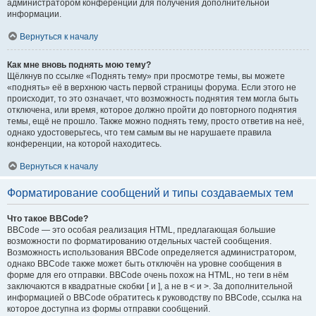
администратором конференции для получения дополнительной
информации.
Вернуться к началу
Как мне вновь поднять мою тему?
Щёлкнув по ссылке «Поднять тему» при просмотре темы, вы можете
«поднять» её в верхнюю часть первой страницы форума. Если этого не
происходит, то это означает, что возможность поднятия тем могла быть
отключена, или время, которое должно пройти до повторного поднятия
темы, ещё не прошло. Также можно поднять тему, просто ответив на неё,
однако удостоверьтесь, что тем самым вы не нарушаете правила
конференции, на которой находитесь.
Вернуться к началу
Форматирование сообщений и типы создаваемых тем
Что такое BBCode?
BBCode — это особая реализация HTML, предлагающая большие
возможности по форматированию отдельных частей сообщения.
Возможность использования BBCode определяется администратором,
однако BBCode также может быть отключён на уровне сообщения в
форме для его отправки. BBCode очень похож на HTML, но теги в нём
заключаются в квадратные скобки [ и ], а не в < и >. За дополнительной
информацией о BBCode обратитесь к руководству по BBCode, ссылка на
которое доступна из формы отправки сообщений.