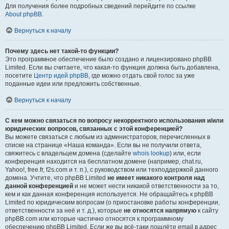
Для получения более подробных сведений перейдите по ссылке
About phpBB
.
Вернуться к началу
Почему здесь нет такой-то функции?
Это программное обеспечение было создано и лицензировано phpBB
Limited. Если вы считаете, что какая-то функция должна быть добавлена,
посетите
Центр идей phpBB
, где можно отдать свой голос за уже
поданные идеи или предложить собственные.
Вернуться к началу
С кем можно связаться по вопросу некорректного использования и/или
юридических вопросов, связанных с этой конференцией?
Вы можете связаться с любым из администраторов, перечисленных в
списке на странице «Наша команда». Если вы не получили ответа,
свяжитесь с владельцем домена (сделайте
whois lookup
) или, если
конференция находится на бесплатном домене (например, chat.ru,
Yahoo!, free.fr, f2s.com и т. п.), с руководством или техподдержкой данного
домена. Учтите, что phpBB Limited
не имеет никакого контроля над
данной конференцией
и не может нести никакой ответственности за то,
кем и как данная конференция используется. Не обращайтесь к phpBB
Limited по юридическим вопросам (о приостановке работы конференции,
ответственности за неё и т. д.), которые
не относятся напрямую
к сайту
phpBB.com или которые частично относятся к программному
обеспечению phpBB Limited. Если же вы всё-таки пошлёте email в адрес