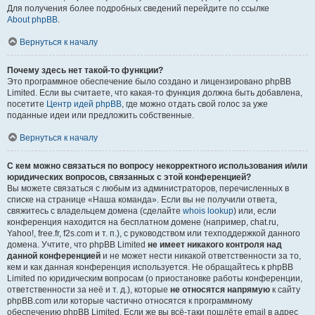
Для получения более подробных сведений перейдите по ссылке
About phpBB
.
Вернуться к началу
Почему здесь нет такой-то функции?
Это программное обеспечение было создано и лицензировано phpBB
Limited. Если вы считаете, что какая-то функция должна быть добавлена,
посетите
Центр идей phpBB
, где можно отдать свой голос за уже
поданные идеи или предложить собственные.
Вернуться к началу
С кем можно связаться по вопросу некорректного использования и/или
юридических вопросов, связанных с этой конференцией?
Вы можете связаться с любым из администраторов, перечисленных в
списке на странице «Наша команда». Если вы не получили ответа,
свяжитесь с владельцем домена (сделайте
whois lookup
) или, если
конференция находится на бесплатном домене (например, chat.ru,
Yahoo!, free.fr, f2s.com и т. п.), с руководством или техподдержкой данного
домена. Учтите, что phpBB Limited
не имеет никакого контроля над
данной конференцией
и не может нести никакой ответственности за то,
кем и как данная конференция используется. Не обращайтесь к phpBB
Limited по юридическим вопросам (о приостановке работы конференции,
ответственности за неё и т. д.), которые
не относятся напрямую
к сайту
phpBB.com или которые частично относятся к программному
обеспечению phpBB Limited. Если же вы всё-таки пошлёте email в адрес