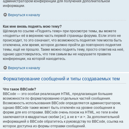
администратором конференции для получения дополнительной
информации.
Вернуться к началу
Как мне вновь поднять мою тему?
Щёлкнув по ссылке «Поднять тему» при просмотре темы, вы можете
«поднять» её в верхнюю часть первой страницы форума. Если этого не
происходит, то это означает, что возможность поднятия тем могла быть
отключена, или время, которое должно пройти до повторного поднятия
темы, ещё не прошло. Также можно поднять тему, просто ответив на неё,
однако удостоверьтесь, что тем самым вы не нарушаете правила
конференции, на которой находитесь.
Вернуться к началу
Форматирование сообщений и типы создаваемых тем
Что такое BBCode?
BBCode — это особая реализация HTML, предлагающая большие
возможности по форматированию отдельных частей сообщения.
Возможность использования BBCode определяется администратором,
однако BBCode также может быть отключён на уровне сообщения в
форме для его отправки. BBCode очень похож на HTML, но теги в нём
заключаются в квадратные скобки [ и ], а не в < и >. За дополнительной
информацией о BBCode обратитесь к руководству по BBCode, ссылка на
которое доступна из формы отправки сообщений.