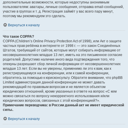
дополнительные возможности, которые недоступны анонимным
пользователям: аватары, личные сообщения, отправка email-сообщений,
участие в группах и т. д. Регистрация займёт у вас всего пару минут,
поэтому мы рекомендуем это сделать.
Вернуться к началу
Что такое COPPA?
COPPA (Children’s Online Privacy Protection Act of 1998), или Акт о защите
частных прав ребёнка в интернете от 1998 г. — это закон Соединённых
Штатов, требующий от сайтов, которые могут собирать информацию от
несовершеннолетних младше 13 лет, иметь на это письменное согласие
родителей. Допустимо наличие иного вида подтверждения того, что
опекуны разрешают сбор личной информации от несовершеннолетних
младше 13 лет. Если вы не уверены, применимо ли это к вам, как к
регистрирующемуся на конференции, или к самой конференции,
обратитесь за помощью к юрисконсульту. Обратите внимание, что phpBB
Limited администрация данной конференции не может давать
рекомендаций по правовым вопросам и не является объектом
юридических отношений, кроме указанных в ответе на вопрос «С кем
можно связаться по вопросу некорректного использования и/или
юридических вопросов, связанных с этой конференцией?».
Примечание переводчика: в России данный акт не имеет юридической
силы.
.
Вернуться к началу